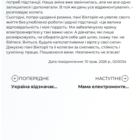
потреб підстанції. Наша зміна вже закінчилась, але ми все одно
залишилися і допомагали. В той же день усе відремонтували!», –
розповідає колега.
Сьогодні, попри щоденні ризики, пані Вікторія не уявляє свого
життя без улюбленої роботи і рідної підстанції: «Це велика
відповідальність і моя гордість. Ми забезпечуємо країну
електроенергією у такі важкі часи. А дівчатам, які лише
розмірковують, чи обирати для себе цей шлях, скажу так: не
бійтеся. Вчіться, будьте наполегливими і вірте у свої сили».
Дякуємо пані Вікторії та її колегам за сміливість, стійкість і
сумлінну працю. Пишаємося вами. Незламність не згасає!
Дата повідомлення: 10 трав. 2026 р., 02:00:54
ПОПЕРЕДНЄ
НАСТУПНЕ
Україна відзначає
Мама електромонтер
День Європи
високовольтної
підстанції