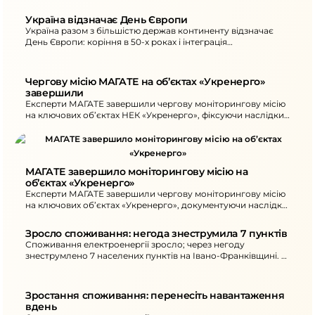
Україна відзначає День Європи
Україна разом з більшістю держав континенту відзначає
День Європи: коріння в 50-х роках і інтеграція
енергосистем та ринків з ЄС.
Чергову місію МАГАТЕ на об’єктах «Укренерго» 
завершили
Експерти МАГАТЕ завершили чергову моніторингову місію
на ключових об’єктах НЕК «Укренерго», фіксуючи наслідки
російських ракетно-дронових атак.
МАГАТЕ завершило моніторингову місію на 
об’єктах «Укренерго»
Експерти МАГАТЕ завершили чергову моніторингову місію
на ключових об’єктах «Укренерго», документуючи наслідки
ракетно-дронових атак.
Зросло споживання: негода знеструмила 7 пунктів
Споживання електроенергії зросло; через негоду
знеструмлено 7 населених пунктів на Івано-Франківщині. З
18:00 до 22:00 не вмикайте потужні електроприлади
одночасно.
Зростання споживання: перенесіть навантаження 
вдень