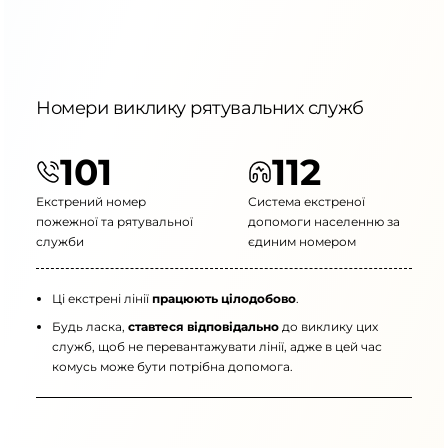
Номери виклику рятувальних служб
101
112
Екстрений номер
Система екстреної
пожежної та рятувальної
допомоги населенню за
служби
єдиним номером
Ці екстрені лінії
працюють цілодобово
.
Будь ласка,
ставтеся відповідально
до виклику цих
служб, щоб не перевантажувати лінії, адже в цей час
комусь може бути потрібна допомога.