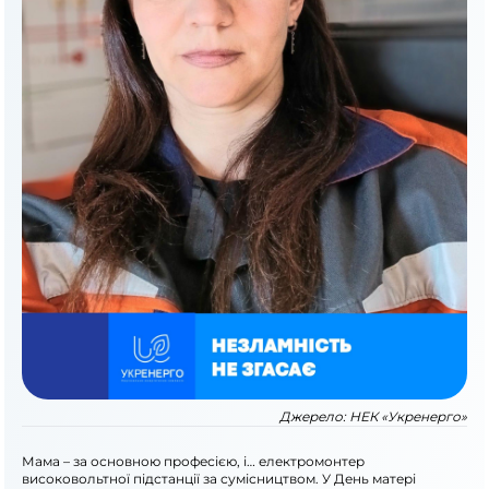
Джерело:
НЕК «Укренерго»
Мама – за основною професією, і… електромонтер
високовольтної підстанції за сумісництвом. У День матері