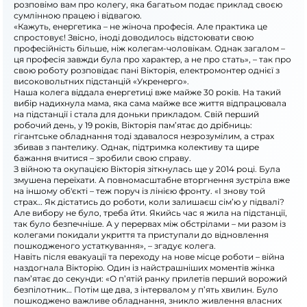
розповімо вам про колегу, яка багатьом подає приклад своєю
сумлінною працею і відвагою.
«Кажуть, енергетика – не жіноча професія. Але практика це
спростовує! Звісно, іноді доводилось відстоювати свою
професійність більше, ніж колегам-чоловікам. Однак загалом –
ця професія завжди була про характер, а не про стать», – так про
свою роботу розповідає пані Вікторія, електромонтер однієї з
високовольтних підстанцій «Укренерго».
Наша колега віддала енергетиці вже майже 30 років. На такий
вибір надихнула мама, яка сама майже все життя відпрацювала
на підстанції і стала для доньки прикладом. Свій перший
робочий день, у 19 років, Вікторія пам’ятає до дрібниць:
гігантське обладнання тоді здавалося незрозумілим, а страх
збивав з пантелику. Однак, підтримка колективу та щире
бажання вчитися – зробили свою справу.
З війною та окупацією Вікторія зіткнулась ще у 2014 році. Була
змушена переїхати. А повномасштабне вторгнення зустріла вже
на іншому об'єкті – теж поруч із лінією фронту. «І знову той
страх… Як дістатись до роботи, коли залишаєш сім’ю у підвалі?
Але вибору не було, треба йти. Якийсь час я жила на підстанції,
так було безпечніше. А у перервах між обстрілами – ми разом із
колегами покидали укриття та приступали до відновлення
пошкодженого устаткування», – згадує колега.
Навіть після евакуації та переходу на нове місце роботи – війна
наздогнала Вікторію. Один із найстрашніших моментів жінка
пам’ятає до секунди: «О п’ятій ранку прилетів перший ворожий
безпілотник… Потім ще два, з інтервалом у п’ять хвилин. Було
пошкоджено важливе обладнання, зникло живлення власних