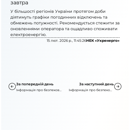
завтра
У більшості регіонів України протягом доби
діятимуть графіки погодинних відключень та
обмежень потужності. Рекомендується стежити за
оновленнями оператора та ощадливо споживати
електроенергію.
15 лют. 2026 р., 11:45:26
НЕК «Укренерго»
За попередній день
За наступний день
Інформація про безпекову
Інформація про безпекову
ситуацію
ситуацію