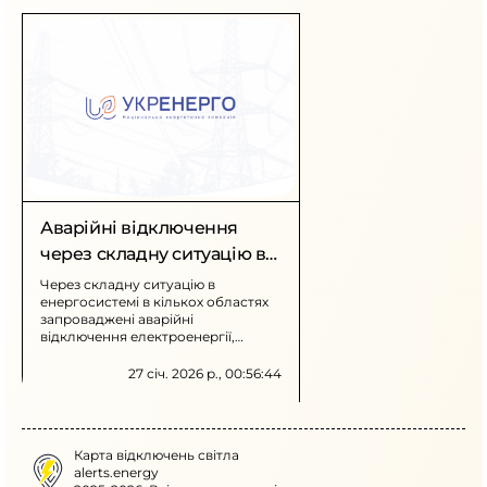
Аварійні відключення
через складну ситуацію в
енергосистемі
Через складну ситуацію в
енергосистемі в кількох областях
запроваджені аварійні
відключення електроенергії,
попередні графіки знеструмлення
тимчасово не діють.
27 січ. 2026 р., 00:56:44
Карта відключень світла
alerts.energy