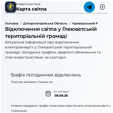
Енергосистема
Карта світла
Головна
/
Дніпропетровська Область
/
Криворізький Район
/
Г
Відключення світла у Глеюватській
територіальній громаді
Актуальна інформація про відключення
електроенергії у Глеюватській територіальній
громаді: погодинні графіки, аварійні обмеження та
стан енергосистеми на сьогодні.
Графік погодинних відключень
Зі всіма змінами станом на
на сьогодні
08.08.26
Нижче наведено графік можливих відключень електроенергії у
годинами.