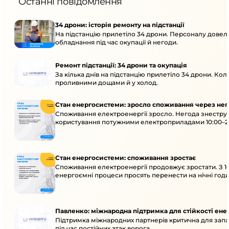
Останні повідомлення
34 дрони: історія ремонту на підстанції
На підстанцію прилетіло 34 дрони. Персоналу довело
обладнання під час окупації й негоди.
Ремонт підстанції: 34 дрони та окупація
За кілька днів на підстанцію прилетіло 34 дрони. Кол
проливними дощами й у холод.
Стан енергосистеми: зросло споживання через нег
Споживання електроенергії зросло. Негода знеструм
користування потужними електроприладами 10:00–23
Стан енергосистеми: споживання зростає
Споживання електроенергії продовжує зростати. З 1
енергоємні процеси просять перенести на нічні годи
Павленко: міжнародна підтримка для стійкості ен
Підтримка міжнародних партнерів критична для запа
під час постійних атак ворога.