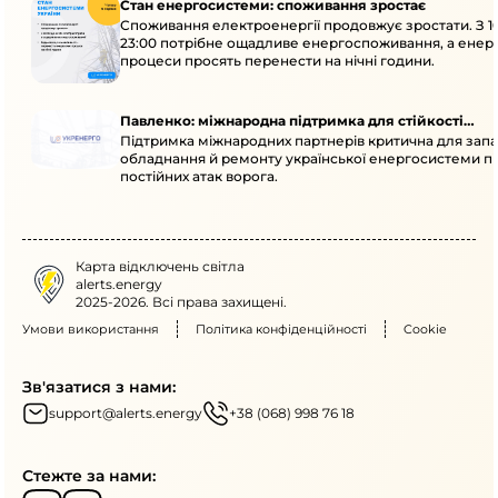
Стан енергосистеми: споживання зростає
Споживання електроенергії продовжує зростати. З 1
23:00 потрібне ощадливе енергоспоживання, а енер
процеси просять перенести на нічні години.
Павленко: міжнародна підтримка для стійкості
Підтримка міжнародних партнерів критична для запа
енергосистеми
обладнання й ремонту української енергосистеми пі
постійних атак ворога.
Карта відключень світла
alerts.energy
2025-2026. Всі права захищені.
Умови використання
Політика конфіденційності
Cookie
Зв'язатися з нами:
support@alerts.energy
+38 (068) 998 76 18
Стежте за нами: