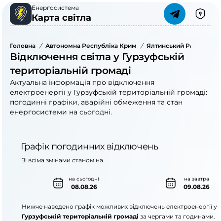
Енергосистема
Карта світла
Головна
/
Автономна Республіка Крим
/
Ялтинський Район
/
Відключення світла у Гурзуфській
територіальній громаді
Актуальна інформація про відключення
електроенергії у Гурзуфській територіальній громаді:
погодинні графіки, аварійні обмеження та стан
енергосистеми на сьогодні.
Графік погодинних відключень
Зі всіма змінами станом на
на сьогодні
на завтра
08.08.26
09.08.26
Нижче наведено графік можливих відключень електроенергії у
Гурзуфській територіальній громаді
за чергами та годинами.