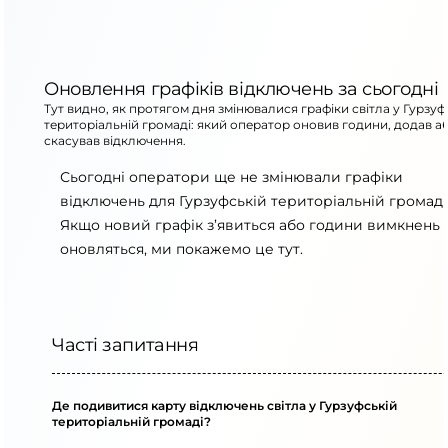
Оновлення графіків відключень за сьогодні
Тут видно, як протягом дня змінювалися графіки світла у Гурзуф
територіальній громаді: який оператор оновив години, додав а
скасував відключення.
Сьогодні оператори ще не змінювали графіки
відключень для Гурзуфській територіальній громаді
Якщо новий графік з’явиться або години вимкнень
оновляться, ми покажемо це тут.
Часті запитання
Де подивитися карту відключень світла у Гурзуфській
територіальній громаді?