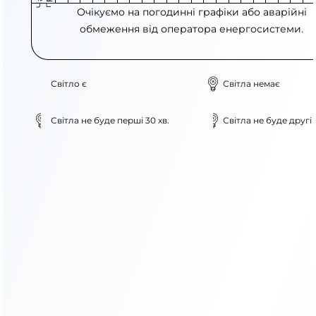
Очікуємо на погодинні графіки або аварійні
обмеження від оператора енергосистеми.
Світло є
Світла немає
Світла не буде перші 30 хв.
Світла не буде другі 