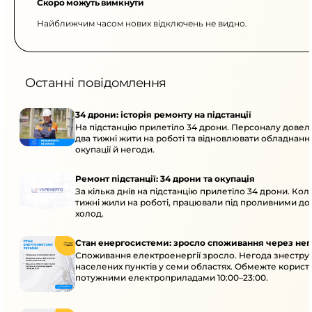
Скоро можуть вимкнути
Найближчим часом нових відключень не видно.
Останні повідомлення
34 дрони: історія ремонту на підстанції
На підстанцію прилетіло 34 дрони. Персоналу дове
два тижні жити на роботі та відновлювати обладнання
окупації й негоди.
Ремонт підстанції: 34 дрони та окупація
За кілька днів на підстанцію прилетіло 34 дрони. Кол
тижні жили на роботі, працювали під проливними до
холод.
Стан енергосистеми: зросло споживання через нег
Споживання електроенергії зросло. Негода знеструм
населених пунктів у семи областях. Обмежте корист
потужними електроприладами 10:00–23:00.