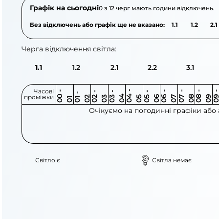
Графік на сьогодні
0 з 12 черг мають години відключень.
Без відключень або графік ще не вказано:
1.1
1.2
2.1
Черга відключення світла:
1.1
1.2
2.1
2.2
3.1
Часові
0
-
0
0
0
-
0
0
-
0
0
-
0
0
-
0
0
-
0
0
-
0
0
-
0
0
1
-
0
проміжки
3
4
5
6
6
7
7
8
8
9
2
2
3
4
5
1
Очікуємо на погодинні графіки або
Світло є
Світла немає