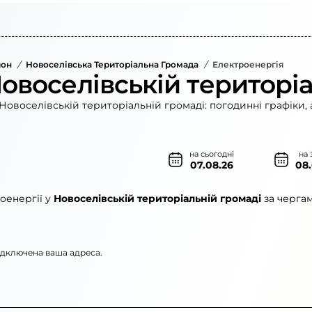
йон
/
Новоселівська Територіальна Громада
/
Електроенергія
Новоселівській територі
Новоселівській територіальній громаді: погодинні графіки, 
на сьогодні
на 
07.08.26
08
оенергії у
Новоселівській територіальній громаді
за чергам
підключена ваша адреса.
»