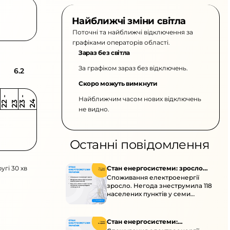
Найближчі зміни світла
Поточні та найближчі відключення за
графіками операторів області.
Зараз без світла
За графіком зараз без відключень.
6.2
Скоро можуть вимкнути
Найближчим часом нових відключень
2
-
2
2
-
2
3
4
2
2
3
не видно.
Останні повідомлення
угі 30 хв
Стан енергосистеми: зросло
Споживання електроенергії
споживання через негоду
зросло. Негода знеструмила 118
населених пунктів у семи
областях. Обмежте
користування потужними
електроприладами 10:00–23:00.
Стан енергосистеми: