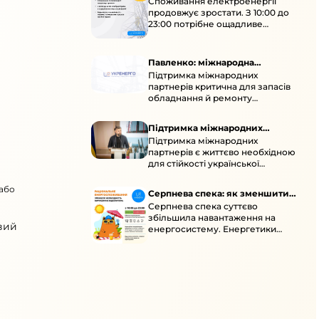
Споживання електроенергії
споживання зростає
продовжує зростати. З 10:00 до
23:00 потрібне ощадливе
енергоспоживання, а
енергоємні процеси просять
перенести на нічні години.
Павленко: міжнародна
Підтримка міжнародних
підтримка для стійкості
партнерів критична для запасів
енергосистеми
обладнання й ремонту
української енергосистеми під
час постійних атак ворога.
Підтримка міжнародних
Підтримка міжнародних
партнерів для стійкості
партнерів є життєво необхідною
енергосистеми
для стійкості української
енергосистеми під час постійних
ворожих атак і підготовки до
 або
Серпнева спека: як зменшити
наступної зими.
Серпнева спека суттєво
навантаження
збільшила навантаження на
вий
енергосистему. Енергетики
відновлюють мережі після атак і
прискорюють ремонти, просять
ощадливо споживати.