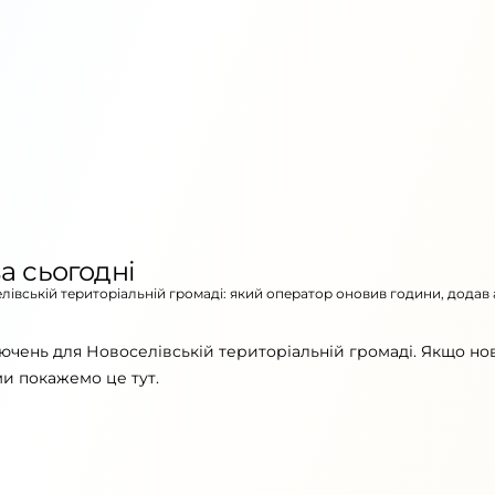
а сьогодні
елівській територіальній громаді: який оператор оновив години, додав
ючень для Новоселівській територіальній громаді. Якщо но
ми покажемо це тут.