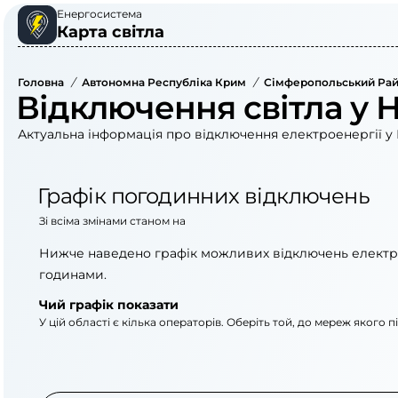
Енергосистема
Карта світла
Головна
/
Автономна Республіка Крим
/
Сімферопольський Ра
Відключення світла у 
Актуальна інформація про відключення електроенергії у 
Графік погодинних відключень
Зі всіма змінами станом на
Нижче наведено графік можливих відключень електр
годинами.
Чий графік показати
У цій області є кілька операторів. Оберіть той, до мереж якого 
АТ «Укрзалізниця»
АТ «Крименерго