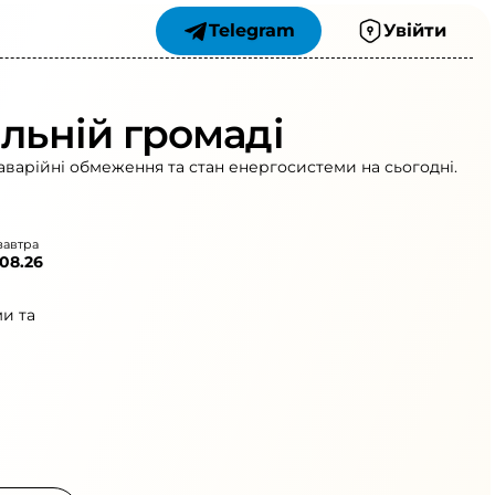
Telegram
Увійти
альній громаді
аварійні обмеження та стан енергосистеми на сьогодні.
завтра
.08.26
и та