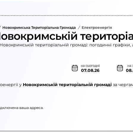
Новокримська Територіальна Громада
/
Електроенергія
Новокримській територіа
Новокримській територіальній громаді: погодинні графіки, 
на сьогодні
на 
07.08.26
08
оенергії у
Новокримській територіальній громаді
за черга
підключена ваша адреса.
»