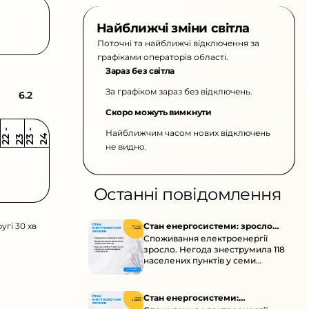
Найближчі зміни світла
Поточні та найближчі відключення за
графіками операторів області.
Зараз без світла
За графіком зараз без відключень.
6.2
Скоро можуть вимкнути
Найближчим часом нових відключень
2
-
2
2
-
2
3
4
2
2
3
не видно.
Останні повідомлення
угі 30 хв
Стан енергосистеми: зросло
Споживання електроенергії
споживання через негоду
зросло. Негода знеструмила 118
населених пунктів у семи
областях. Обмежте
користування потужними
електроприладами 10:00–23:00.
Стан енергосистеми: