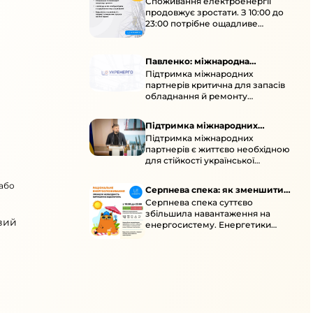
Споживання електроенергії
споживання зростає
продовжує зростати. З 10:00 до
23:00 потрібне ощадливе
енергоспоживання, а
енергоємні процеси просять
перенести на нічні години.
Павленко: міжнародна
Підтримка міжнародних
підтримка для стійкості
партнерів критична для запасів
енергосистеми
обладнання й ремонту
української енергосистеми під
час постійних атак ворога.
Підтримка міжнародних
Підтримка міжнародних
партнерів для стійкості
партнерів є життєво необхідною
енергосистеми
для стійкості української
енергосистеми під час постійних
ворожих атак і підготовки до
 або
Серпнева спека: як зменшити
наступної зими.
Серпнева спека суттєво
навантаження
збільшила навантаження на
вий
енергосистему. Енергетики
відновлюють мережі після атак і
прискорюють ремонти, просять
ощадливо споживати.