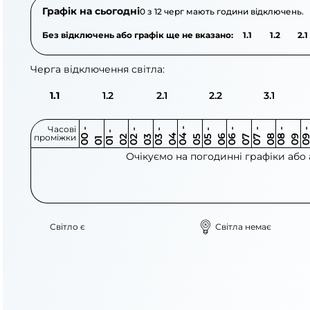
Графік на сьогодні
0 з 12 черг мають години відключень.
Без відключень або графік ще не вказано:
1.1
1.2
2.1
Черга відключення світла:
1.1
1.2
2.1
2.2
3.1
Часові
0
-
0
0
0
-
0
0
-
0
0
-
0
0
-
0
0
-
0
0
-
0
0
-
0
0
1
-
0
проміжки
3
4
5
6
6
7
7
8
8
9
2
2
3
4
5
1
Очікуємо на погодинні графіки або
Світло є
Світла немає