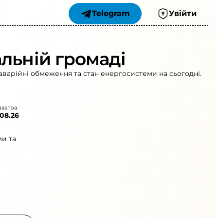
Telegram
Увійти
льній громаді
аварійні обмеження та стан енергосистеми на сьогодні.
завтра
.08.26
ми та