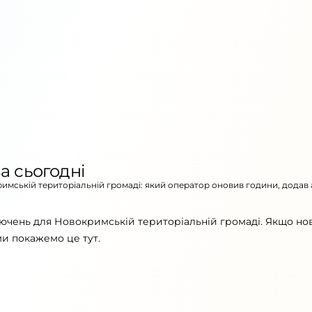
а сьогодні
римській територіальній громаді: який оператор оновив години, додав
лючень для Новокримській територіальній громаді. Якщо но
ми покажемо це тут.