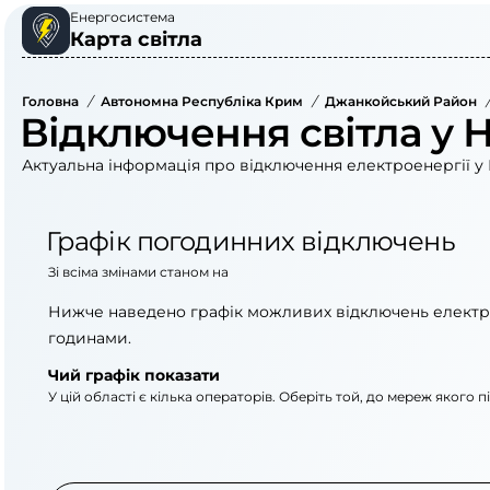
Енергосистема
Карта світла
Головна
/
Автономна Республіка Крим
/
Джанкойський Район
/
Відключення світла у 
Актуальна інформація про відключення електроенергії у 
Графік погодинних відключень
Зі всіма змінами станом на
Нижче наведено графік можливих відключень електр
годинами.
Чий графік показати
У цій області є кілька операторів. Оберіть той, до мереж якого 
АТ «Укрзалізниця»
АТ «Крименерго