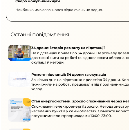
Скоро можуть вимкнути
Найближчим часом нових відключень не видно.
Останні повідомлення
34 дрони: історія ремонту на підстанції
На підстанцію прилетіло 34 дрони. Персоналу дове
два тижні жити на роботі та відновлювати обладнання
окупації й негоди.
Ремонт підстанції: 34 дрони та окупація
За кілька днів на підстанцію прилетіло 34 дрони. Кол
тижні жили на роботі, працювали під проливними до
холод.
Стан енергосистеми: зросло споживання через нег
Споживання електроенергії зросло. Негода знеструм
населених пунктів у семи областях. Обмежте корист
потужними електроприладами 10:00–23:00.