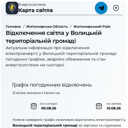
Енергосистема
Карта світла
Головна
/
Житомирська Область
/
Житомирський Район
/
Воли
Відключення світла у Волицькій
територіальній громаді
Актуальна інформація про відключення
електроенергії у Волицькій територіальній громаді:
погодинні графіки, аварійні обмеження та стан
енергосистеми на сьогодні.
Графік погодинних відключень
Зі всіма змінами станом на
на сьогодні
на завтра
09.08.26
10.08.26
Нижче наведено графік можливих відключень електроенергії у
Волицькій територіальній громаді
за чергами та годинами.