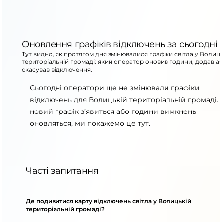
Оновлення графіків відключень за сьогодні
Тут видно, як протягом дня змінювалися графіки світла у Волиц
територіальній громаді: який оператор оновив години, додав а
скасував відключення.
Сьогодні оператори ще не змінювали графіки
відключень для Волицькій територіальній громаді.
новий графік з’явиться або години вимкнень
оновляться, ми покажемо це тут.
Часті запитання
Де подивитися карту відключень світла у Волицькій
територіальній громаді?