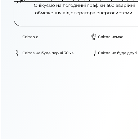
Очікуємо на погодинні графіки або аварійні
обмеження від оператора енергосистеми.
Світло є
Світла немає
Світла не буде перші 30 хв.
Світла не буде другі 