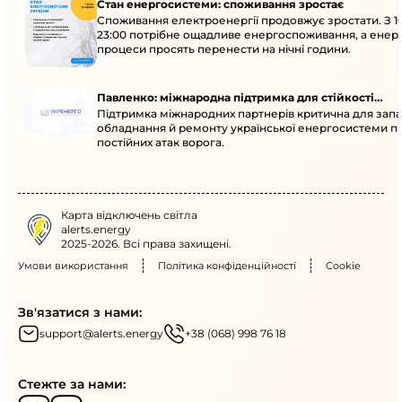
Стан енергосистеми: споживання зростає
Споживання електроенергії продовжує зростати. З 1
23:00 потрібне ощадливе енергоспоживання, а енер
процеси просять перенести на нічні години.
Павленко: міжнародна підтримка для стійкості
Підтримка міжнародних партнерів критична для запа
енергосистеми
обладнання й ремонту української енергосистеми пі
постійних атак ворога.
Карта відключень світла
alerts.energy
2025-2026. Всі права захищені.
Умови використання
Політика конфіденційності
Cookie
Зв'язатися з нами:
support@alerts.energy
+38 (068) 998 76 18
Стежте за нами: