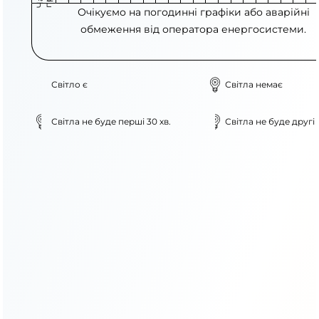
Очікуємо на погодинні графіки або аварійні
обмеження від оператора енергосистеми.
Світло є
Світла немає
Світла не буде перші 30 хв.
Світла не буде другі 