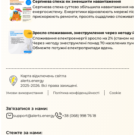
Серпнева спека: як зменшити навантаження
Серпнева спека суттєво збільшила навантаження на
енергосистему. Енергетики відновлюють мережі післ
прискорюють ремонти, просять ощадливо споживат
Зросло споживання, знеструмлення через негоду й
Споживання електроенергії зросло на 2% (станом на 
Через негоду знеструмлені понад 70 населених пунк
Обмежте потужні електроприлади вдень.
Карта відключень світла
alerts.energy
2025-2026. Всі права захищені.
Умови використання
Політика конфіденційності
Cookie
Зв'язатися з нами:
support@alerts.energy
+38 (068) 998 76 18
Стежте за нами: