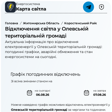
Енергосистема
Карта світла
Головна
/
Житомирська Область
/
Коростенський Район
/
Олев
Відключення світла у Олевській
територіальній громаді
Актуальна інформація про відключення
електроенергії у Олевській територіальній громаді:
погодинні графіки, аварійні обмеження та стан
енергосистеми на сьогодні.
Графік погодинних відключень
Зі всіма змінами станом на
на сьогодні
на завтра
06.08.26
07.08.26
Нижче наведено графік можливих відключень електроенергії у
Олевській територіальній громаді
за чергами та годинами.