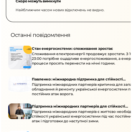
Скоро можуть вимкнути
Найближчим часом нових відключень не видно.
Останні повідомлення
Стан енергосистеми: споживання зростає
Споживання електроенергії продовжує зростати. З 1
23:00 потрібне ощадливе енергоспоживання, а енер
процеси просять перенести на нічні години.
Павленко: міжнародна підтримка для стійкості
Підтримка міжнародних партнерів критична для запа
енергосистеми
обладнання й ремонту української енергосистеми пі
постійних атак ворога.
Підтримка міжнародних партнерів для стійкості
Підтримка міжнародних партнерів є життєво необхі
енергосистеми
стійкості української енергосистеми під час постійн
атак і підготовки до наступної зими.