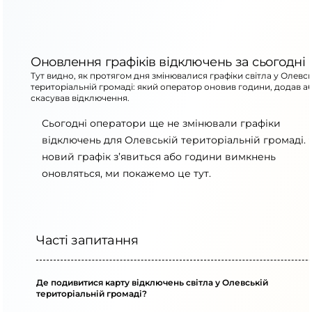
Оновлення графіків відключень за сьогодні
Тут видно, як протягом дня змінювалися графіки світла у Олевсь
територіальній громаді: який оператор оновив години, додав а
скасував відключення.
Сьогодні оператори ще не змінювали графіки
відключень для Олевській територіальній громаді.
новий графік з’явиться або години вимкнень
оновляться, ми покажемо це тут.
Часті запитання
Де подивитися карту відключень світла у Олевській
територіальній громаді?