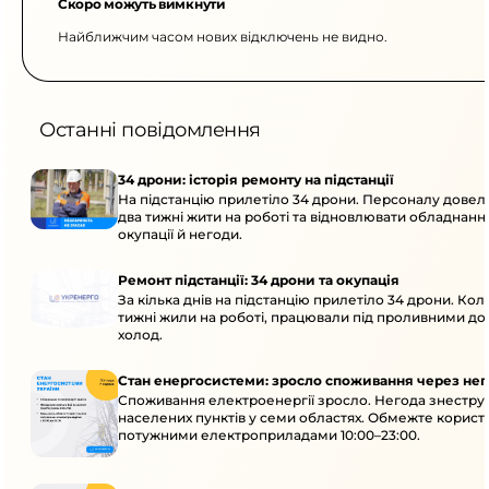
Скоро можуть вимкнути
Найближчим часом нових відключень не видно.
Останні повідомлення
34 дрони: історія ремонту на підстанції
На підстанцію прилетіло 34 дрони. Персоналу дове
два тижні жити на роботі та відновлювати обладнання
окупації й негоди.
Ремонт підстанції: 34 дрони та окупація
За кілька днів на підстанцію прилетіло 34 дрони. Кол
тижні жили на роботі, працювали під проливними до
холод.
Стан енергосистеми: зросло споживання через нег
Споживання електроенергії зросло. Негода знеструм
населених пунктів у семи областях. Обмежте корист
потужними електроприладами 10:00–23:00.