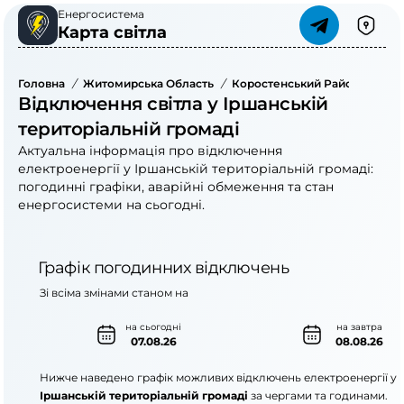
Енергосистема
Карта світла
Головна
/
Житомирська Область
/
Коростенський Район
/
Ірша
Відключення світла у Іршанській
територіальній громаді
Актуальна інформація про відключення
електроенергії у Іршанській територіальній громаді:
погодинні графіки, аварійні обмеження та стан
енергосистеми на сьогодні.
Графік погодинних відключень
Зі всіма змінами станом на
на сьогодні
на завтра
07.08.26
08.08.26
Нижче наведено графік можливих відключень електроенергії у
Іршанській територіальній громаді
за чергами та годинами.