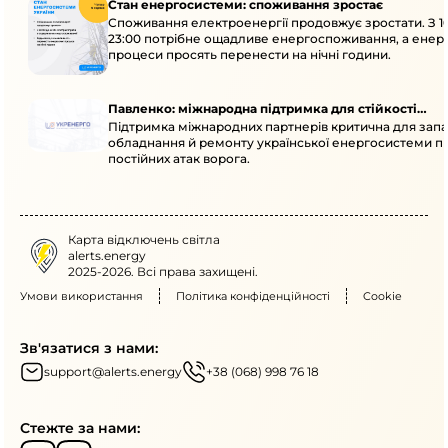
Стан енергосистеми: споживання зростає
Споживання електроенергії продовжує зростати. З 1
23:00 потрібне ощадливе енергоспоживання, а енер
процеси просять перенести на нічні години.
Павленко: міжнародна підтримка для стійкості
Підтримка міжнародних партнерів критична для запа
енергосистеми
обладнання й ремонту української енергосистеми пі
постійних атак ворога.
Карта відключень світла
alerts.energy
2025-2026. Всі права захищені.
Умови використання
Політика конфіденційності
Cookie
Зв'язатися з нами:
support@alerts.energy
+38 (068) 998 76 18
Стежте за нами: