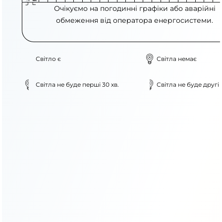
Очікуємо на погодинні графіки або аварійні
обмеження від оператора енергосистеми.
Світло є
Світла немає
Світла не буде перші 30 хв.
Світла не буде другі 