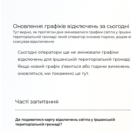
Оновлення графіків відключень за сьогодні
Тут видно, як протягом дня змінювалися графіки світла у Іршанс
територіальній громаді: який оператор оновив години, додав а
скасував відключення.
Сьогодні оператори ще не змінювали графіки
відключень для Іршанській територіальній громаді.
Якщо новий графік з’явиться або години вимкнень
оновляться, ми покажемо це тут.
Часті запитання
Де подивитися карту відключень світла у Іршанській
територіальній громаді?