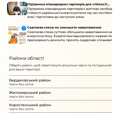
Підтримка міжнародних партнерів для стійкості
Підтримка міжнародних партнерів є життєво необхі
енергосистеми
стійкості української енергосистеми під час постійн
атак і підготовки до наступної зими.
Серпнева спека: як зменшити навантаження
Серпнева спека суттєво збільшила навантаження на
енергосистему. Енергетики відновлюють мережі післ
прискорюють ремонти, просять ощадливо споживат
Райони області
Оберіть район, щоб переглянути актуальні черги та погодинний 
для вашої території.
Бердичівський район
Черги без світла:
Житомирський район
Черги без світла:
Коростенський район
Черги без світла: