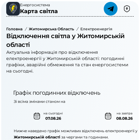
Енергосистема
Карта світла
Головна
/
Житомирська Область
/
Електроенергія
Відключення світла у Житомирській
області
Актуальна інформація про відключення
електроенергії у Житомирській області: погодинні
графіки, аварійні обмеження та стан енергосистеми
на сьогодні.
Графік погодинних відключень
Зі всіма змінами станом на
на сьогодні
на завтра
07.08.26
08.08.26
Нижче наведено графік можливих відключень електроенергії у
Житомирській області
за чергами та годинами.