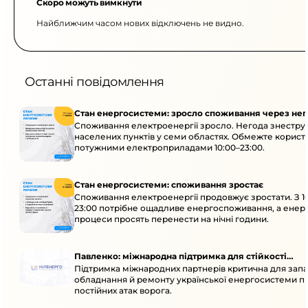
Скоро можуть вимкнути
Найближчим часом нових відключень не видно.
Останні повідомлення
Стан енергосистеми: зросло споживання через нег
Споживання електроенергії зросло. Негода знеструм
населених пунктів у семи областях. Обмежте корист
потужними електроприладами 10:00–23:00.
Стан енергосистеми: споживання зростає
Споживання електроенергії продовжує зростати. З 1
23:00 потрібне ощадливе енергоспоживання, а енер
процеси просять перенести на нічні години.
Павленко: міжнародна підтримка для стійкості
Підтримка міжнародних партнерів критична для запа
енергосистеми
обладнання й ремонту української енергосистеми пі
постійних атак ворога.