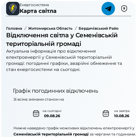
Енергосистема
Карта світла
Головна
/
Житомирська Область
/
Бердичівський Район
/
Семе
Відключення світла у Семенівській
територіальній громаді
Актуальна інформація про відключення
електроенергії у Семенівській територіальній
громаді: погодинні графіки, аварійні обмеження та
стан енергосистеми на сьогодні.
Графік погодинних відключень
Зі всіма змінами станом на
на сьогодні
на завтра
09.08.26
10.08.26
Нижче наведено графік можливих відключень електроенергії у
Семенівській територіальній громаді
за чергами та годинами.