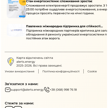
Стан енергосистеми: споживання зростає
Споживання електроенергії продовжує зростати. З 1
23:00 потрібне ощадливе енергоспоживання, а енер
процеси просять перенести на нічні години.
Павленко: міжнародна підтримка для стійкості
Підтримка міжнародних партнерів критична для запа
енергосистеми
обладнання й ремонту української енергосистеми пі
постійних атак ворога.
Карта відключень світла
alerts.energy
2025-2026. Всі права захищені.
Умови використання
Політика конфіденційності
Cookie
Зв'язатися з нами:
support@alerts.energy
+38 (068) 998 76 18
Стежте за нами: