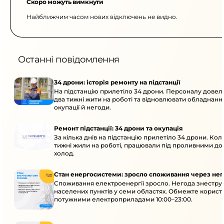
Скоро можуть вимкнути
Найближчим часом нових відключень не видно.
Останні повідомлення
34 дрони: історія ремонту на підстанції
На підстанцію прилетіло 34 дрони. Персоналу дове
два тижні жити на роботі та відновлювати обладнання
окупації й негоди.
Ремонт підстанції: 34 дрони та окупація
За кілька днів на підстанцію прилетіло 34 дрони. Кол
тижні жили на роботі, працювали під проливними до
холод.
Стан енергосистеми: зросло споживання через нег
Споживання електроенергії зросло. Негода знеструм
населених пунктів у семи областях. Обмежте корист
потужними електроприладами 10:00–23:00.