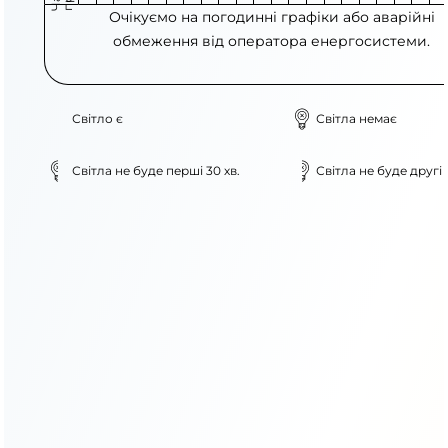
Очікуємо на погодинні графіки або аварійні
обмеження від оператора енергосистеми.
Світло є
Світла немає
Світла не буде перші 30 хв.
Світла не буде другі 