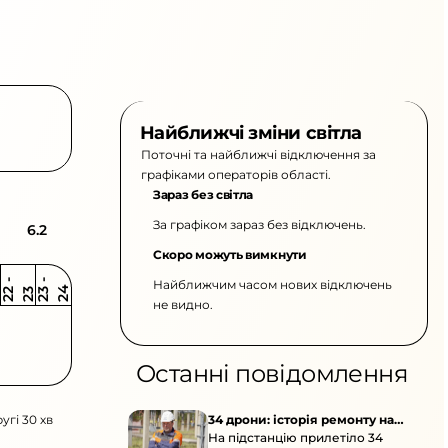
Найближчі зміни світла
Поточні та найближчі відключення за
графіками операторів області.
Зараз без світла
За графіком зараз без відключень.
6.2
Скоро можуть вимкнути
Найближчим часом нових відключень
2
-
2
2
-
2
3
4
2
2
3
не видно.
Останні повідомлення
угі 30 хв
34 дрони: історія ремонту на
На підстанцію прилетіло 34
підстанції