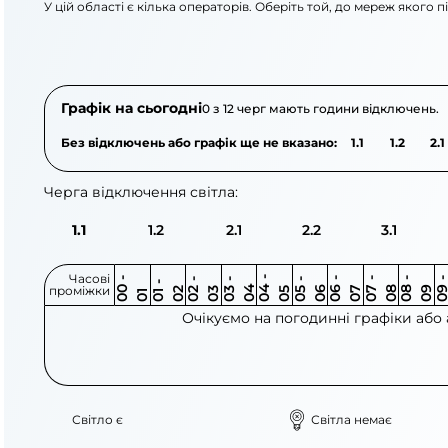
У цій області є кілька операторів. Оберіть той, до мереж якого 
АТ «Укрзалізниця»
ПАТ «Запоріжжяобл
Графік на сьогодні
0 з 12 черг мають години відключень.
Без відключень або графік ще не вказано:
1.1
1.2
2.1
Черга відключення світла:
1.1
1.2
2.1
2.2
3.1
Часові
0
-
0
0
0
-
0
0
-
0
0
-
0
0
-
0
0
-
0
0
-
0
0
-
0
0
1
-
0
проміжки
3
4
5
6
6
7
7
8
8
9
2
2
3
4
5
1
Очікуємо на погодинні графіки або
Світло є
Світла немає