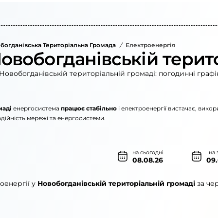
богданівська Територіальна Громада
/
Електроенергія
Новобогданівській терит
Новобогданівській територіальній громаді: погодинні графі
маді
енергосистема
працює стабільно
і електроенергії вистачає, вико
дійність мережі та енергосистеми.
на сьогодні
на 
08.08.26
09
оенергії у
Новобогданівській територіальній громаді
за че