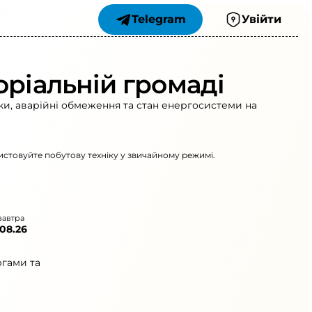
Telegram
Увійти
оріальній громаді
ки, аварійні обмеження та стан енергосистеми на
ристовуйте побутову техніку у звичайному режимі.
завтра
.08.26
ргами та