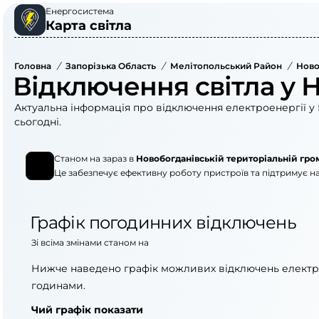
Енергосистема
Карта світла
Головна
/
Запорізька Область
/
Мелітопольський Район
/
Ново
Відключення світла у 
Актуальна інформація про відключення електроенергії у 
сьогодні.
Станом на зараз в
Новобогданівській територіальній гро
Це забезпечує ефективну роботу пристроїв та підтримує на
Графік погодинних відключень
Зі всіма змінами станом на
Нижче наведено графік можливих відключень електр
годинами.
Чий графік показати