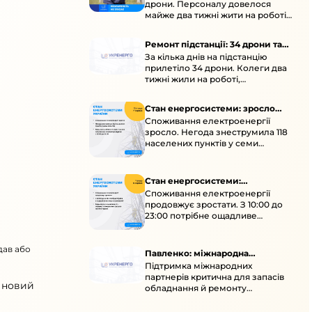
дрони. Персоналу довелося
майже два тижні жити на роботі
та відновлювати обладнання під
час окупації й негоди.
Ремонт підстанції: 34 дрони та
За кілька днів на підстанцію
окупація
прилетіло 34 дрони. Колеги два
тижні жили на роботі,
працювали під проливними
дощами й у холод.
Стан енергосистеми: зросло
Споживання електроенергії
споживання через негоду
зросло. Негода знеструмила 118
населених пунктів у семи
областях. Обмежте
користування потужними
електроприладами 10:00–23:00.
Стан енергосистеми:
Споживання електроенергії
споживання зростає
продовжує зростати. З 10:00 до
23:00 потрібне ощадливе
енергоспоживання, а
енергоємні процеси просять
дав або
перенести на нічні години.
Павленко: міжнародна
Підтримка міжнародних
підтримка для стійкості
партнерів критична для запасів
енергосистеми
о новий
обладнання й ремонту
української енергосистеми під
час постійних атак ворога.