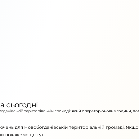
а сьогодні
огданівській територіальній громаді: який оператор оновив години, до
ючень для Новобогданівській територіальній громаді. Якщ
ми покажемо це тут.