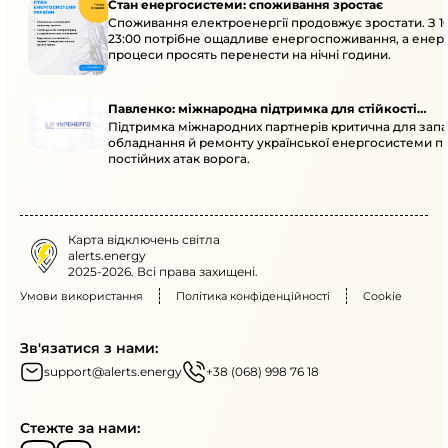
Стан енергосистеми: споживання зростає
Споживання електроенергії продовжує зростати. З 1
23:00 потрібне ощадливе енергоспоживання, а енер
процеси просять перенести на нічні години.
Павленко: міжнародна підтримка для стійкості
Підтримка міжнародних партнерів критична для запа
енергосистеми
обладнання й ремонту української енергосистеми пі
постійних атак ворога.
Карта відключень світла
alerts.energy
2025-2026. Всі права захищені.
Умови використання
Політика конфіденційності
Cookie
Зв'язатися з нами:
support@alerts.energy
+38 (068) 998 76 18
Стежте за нами: