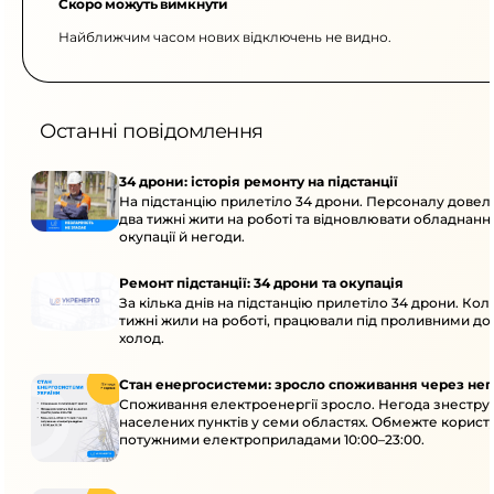
Скоро можуть вимкнути
Найближчим часом нових відключень не видно.
Останні повідомлення
34 дрони: історія ремонту на підстанції
На підстанцію прилетіло 34 дрони. Персоналу дове
два тижні жити на роботі та відновлювати обладнання
окупації й негоди.
Ремонт підстанції: 34 дрони та окупація
За кілька днів на підстанцію прилетіло 34 дрони. Кол
тижні жили на роботі, працювали під проливними до
холод.
Стан енергосистеми: зросло споживання через нег
Споживання електроенергії зросло. Негода знеструм
населених пунктів у семи областях. Обмежте корист
потужними електроприладами 10:00–23:00.