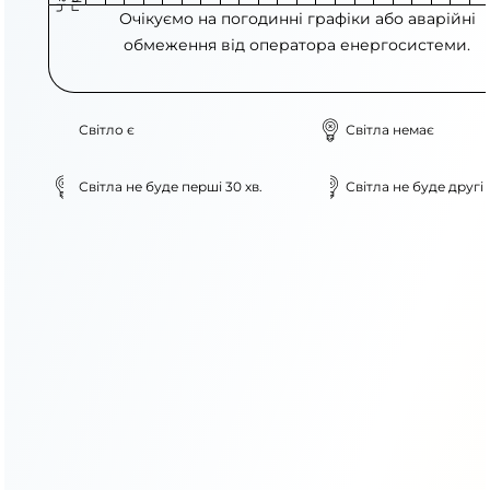
Очікуємо на погодинні графіки або аварійні
обмеження від оператора енергосистеми.
Світло є
Світла немає
Світла не буде перші 30 хв.
Світла не буде другі 