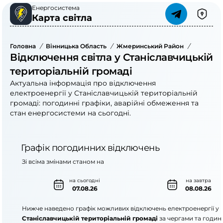
Енергосистема
Карта світла
Головна
/
Вінницька Область
/
Жмеринський Район
/
Станісла
Відключення світла у Станіславчицькій
територіальній громаді
Актуальна інформація про відключення
електроенергії у Станіславчицькій територіальній
громаді: погодинні графіки, аварійні обмеження та
стан енергосистеми на сьогодні.
Графік погодинних відключень
Зі всіма змінами станом на
на сьогодні
на завтра
07.08.26
08.08.26
Нижче наведено графік можливих відключень електроенергії у
Станіславчицькій територіальній громаді
за чергами та годин