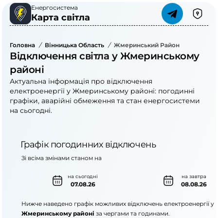
Енергосистема
Карта світла
Головна
/
Вінницька Область
/
Жмеринський Район
Відключення світла у Жмеринському
районі
Актуальна інформація про відключення
електроенергії у Жмеринському районі: погодинні
графіки, аварійні обмеження та стан енергосистеми
на сьогодні.
Графік погодинних відключень
Зі всіма змінами станом на
на сьогодні
на завтра
07.08.26
08.08.26
Нижче наведено графік можливих відключень електроенергії у
Жмеринському районі
за чергами та годинами.