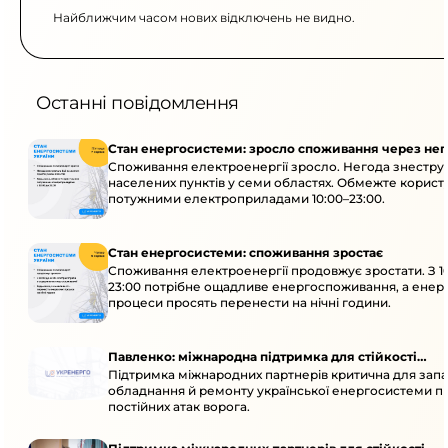
Найближчим часом нових відключень не видно.
Останні повідомлення
Стан енергосистеми: зросло споживання через нег
Споживання електроенергії зросло. Негода знеструм
населених пунктів у семи областях. Обмежте корист
потужними електроприладами 10:00–23:00.
Стан енергосистеми: споживання зростає
Споживання електроенергії продовжує зростати. З 1
23:00 потрібне ощадливе енергоспоживання, а енер
процеси просять перенести на нічні години.
Павленко: міжнародна підтримка для стійкості
Підтримка міжнародних партнерів критична для запа
енергосистеми
обладнання й ремонту української енергосистеми пі
постійних атак ворога.