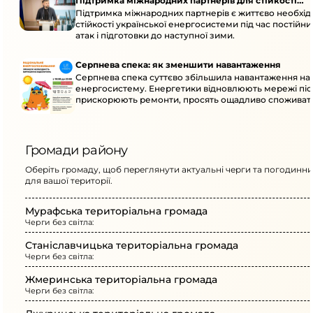
Підтримка міжнародних партнерів для стійкості
Підтримка міжнародних партнерів є життєво необхі
енергосистеми
стійкості української енергосистеми під час постійн
атак і підготовки до наступної зими.
Серпнева спека: як зменшити навантаження
Серпнева спека суттєво збільшила навантаження на
енергосистему. Енергетики відновлюють мережі післ
прискорюють ремонти, просять ощадливо споживат
Громади району
Оберіть громаду, щоб переглянути актуальні черги та погодинни
для вашої території.
Мурафська територіальна громада
Черги без світла:
Станіславчицька територіальна громада
Черги без світла:
Жмеринська територіальна громада
Черги без світла: