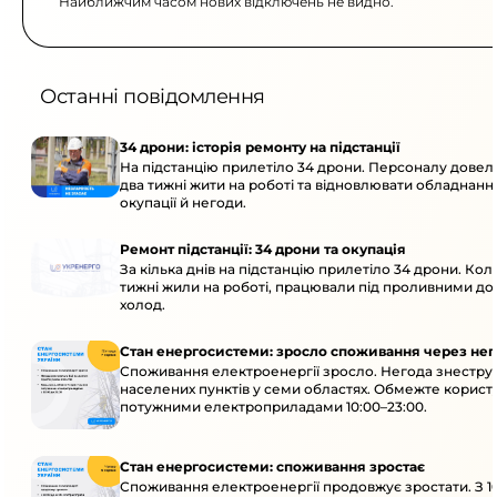
Найближчим часом нових відключень не видно.
Останні повідомлення
34 дрони: історія ремонту на підстанції
На підстанцію прилетіло 34 дрони. Персоналу дове
два тижні жити на роботі та відновлювати обладнання
окупації й негоди.
Ремонт підстанції: 34 дрони та окупація
За кілька днів на підстанцію прилетіло 34 дрони. Кол
тижні жили на роботі, працювали під проливними до
холод.
Стан енергосистеми: зросло споживання через нег
Споживання електроенергії зросло. Негода знеструм
населених пунктів у семи областях. Обмежте корист
потужними електроприладами 10:00–23:00.
Стан енергосистеми: споживання зростає
Споживання електроенергії продовжує зростати. З 1