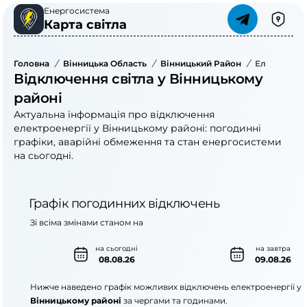
Енергосистема
Карта світла
Головна
/
Вінницька Область
/
Вінницький Район
/
Електроене
Відключення світла у Вінницькому
районі
Актуальна інформація про відключення
електроенергії у Вінницькому районі: погодинні
графіки, аварійні обмеження та стан енергосистеми
на сьогодні.
Графік погодинних відключень
Зі всіма змінами станом на
на сьогодні
на завтра
08.08.26
09.08.26
Нижче наведено графік можливих відключень електроенергії у
Вінницькому районі
за чергами та годинами.