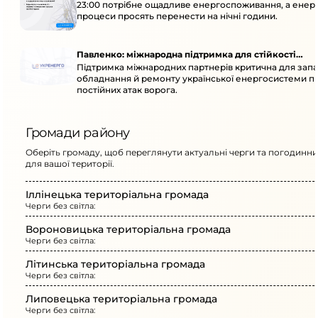
23:00 потрібне ощадливе енергоспоживання, а енер
процеси просять перенести на нічні години.
Павленко: міжнародна підтримка для стійкості
Підтримка міжнародних партнерів критична для запа
енергосистеми
обладнання й ремонту української енергосистеми пі
постійних атак ворога.
Громади району
Оберіть громаду, щоб переглянути актуальні черги та погодинни
для вашої території.
Іллінецька територіальна громада
Черги без світла:
Вороновицька територіальна громада
Черги без світла:
Літинська територіальна громада
Черги без світла:
Липовецька територіальна громада
Черги без світла: