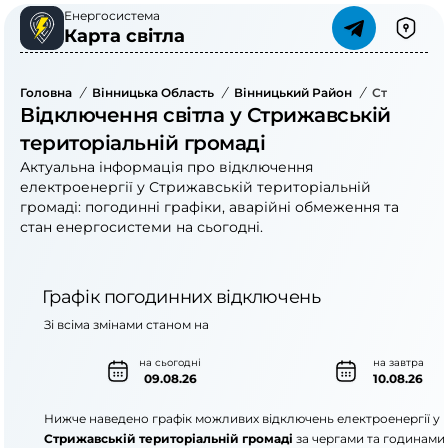
Енергосистема
Карта світла
Головна
/
Вінницька Область
/
Вінницький Район
/
Стрижавськ
Відключення світла у Стрижавській
територіальній громаді
Актуальна інформація про відключення
електроенергії у Стрижавській територіальній
громаді: погодинні графіки, аварійні обмеження та
стан енергосистеми на сьогодні.
Графік погодинних відключень
Зі всіма змінами станом на
на сьогодні
на завтра
09.08.26
10.08.26
Нижче наведено графік можливих відключень електроенергії у
Стрижавській територіальній громаді
за чергами та годинами.