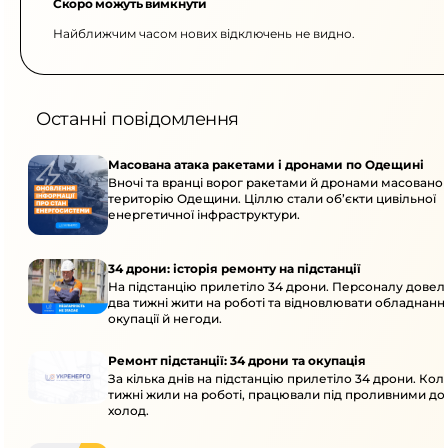
Скоро можуть вимкнути
Найближчим часом нових відключень не видно.
Останні повідомлення
Масована атака ракетами і дронами по Одещині
Вночі та вранці ворог ракетами й дронами масовано 
територію Одещини. Ціллю стали об’єкти цивільної
енергетичної інфраструктури.
34 дрони: історія ремонту на підстанції
На підстанцію прилетіло 34 дрони. Персоналу дове
два тижні жити на роботі та відновлювати обладнання
окупації й негоди.
Ремонт підстанції: 34 дрони та окупація
За кілька днів на підстанцію прилетіло 34 дрони. Кол
тижні жили на роботі, працювали під проливними до
холод.