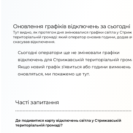
Оновлення графіків відключень за сьогодні
Тут видно, як протягом дня змінювалися графіки світла у Стриж
територіальній громаді: який оператор оновив години, додав а
скасував відключення.
Сьогодні оператори ще не змінювали графіки
відключень для Стрижавській територіальній грома
Якщо новий графік з’явиться або години вимкнень
оновляться, ми покажемо це тут.
Часті запитання
Де подивитися карту відключень світла у Стрижавській
територіальній громаді?