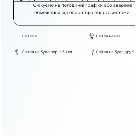
Очікуємо на погодинні графіки або аварійні
обмеження від оператора енергосистеми.
Світло є
Світла немає
Світла не буде перші 30 хв.
Світла не буде другі 