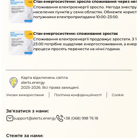
Стан енергосистеми: зросло споживання через нег
Споживання електроенергії зросло. Негода знеструм
населених пунктів у семи областях. Обмежте корист
потужними електроприладами 10:00–23:00.
Стан енергосистеми: споживання зростає
Споживання електроенергії продовжує зростати. З 1
23:00 потрібне ощадливе енергоспоживання, а енер
процеси просять перенести на нічні години.
Карта відключень світла
alerts.energy
2025-2026. Всі права захищені.
Умови використання
Політика конфіденційності
Cookie
Зв'язатися з нами:
support@alerts.energy
+38 (068) 998 76 18
Стежте за нами: