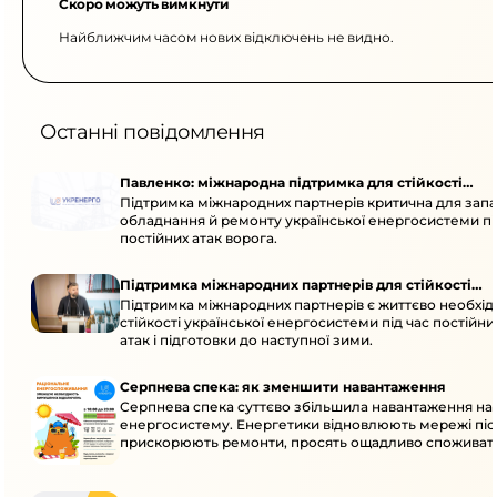
Скоро можуть вимкнути
Найближчим часом нових відключень не видно.
Останні повідомлення
Павленко: міжнародна підтримка для стійкості
Підтримка міжнародних партнерів критична для запа
енергосистеми
обладнання й ремонту української енергосистеми пі
постійних атак ворога.
Підтримка міжнародних партнерів для стійкості
Підтримка міжнародних партнерів є життєво необхі
енергосистеми
стійкості української енергосистеми під час постійн
атак і підготовки до наступної зими.
Серпнева спека: як зменшити навантаження
Серпнева спека суттєво збільшила навантаження на
енергосистему. Енергетики відновлюють мережі післ
прискорюють ремонти, просять ощадливо споживат