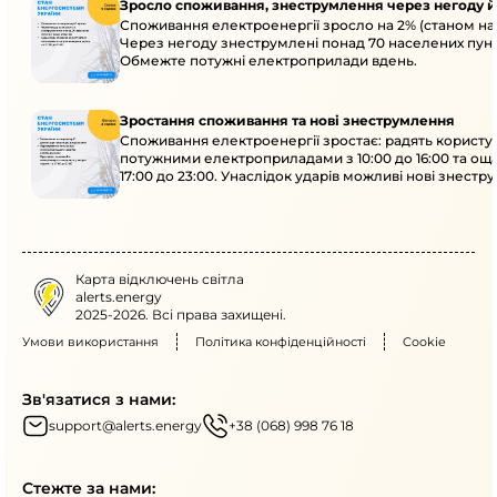
Зросло споживання, знеструмлення через негоду й
Споживання електроенергії зросло на 2% (станом на 
Через негоду знеструмлені понад 70 населених пунк
Обмежте потужні електроприлади вдень.
Зростання споживання та нові знеструмлення
Споживання електроенергії зростає: радять користу
потужними електроприладами з 10:00 до 16:00 та ощ
17:00 до 23:00. Унаслідок ударів можливі нові знестр
кількох областях.
Карта відключень світла
alerts.energy
2025-2026. Всі права захищені.
Умови використання
Політика конфіденційності
Cookie
Зв'язатися з нами:
support@alerts.energy
+38 (068) 998 76 18
Стежте за нами: