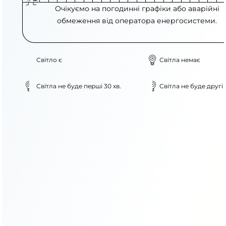
Очікуємо на погодинні графіки або аварійні
обмеження від оператора енергосистеми.
Світло є
Світла немає
Світла не буде перші 30 хв.
Світла не буде другі 