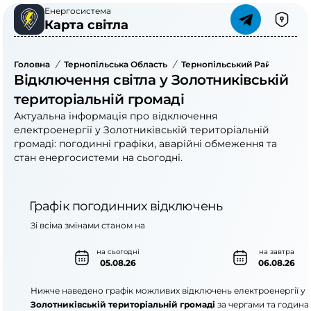
Енергосистема
Карта світла
Головна
/
Тернопільська Область
/
Тернопільський Район
/
Зол
Відключення світла у Золотниківській
територіальній громаді
Актуальна інформація про відключення
електроенергії у Золотниківській територіальній
громаді: погодинні графіки, аварійні обмеження та
стан енергосистеми на сьогодні.
Графік погодинних відключень
Зі всіма змінами станом на
на сьогодні
на завтра
05.08.26
06.08.26
Нижче наведено графік можливих відключень електроенергії у
Золотниківській територіальній громаді
за чергами та година