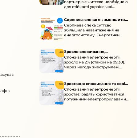
партнерів є життєво необхідною
енергосистеми
для стійкості української
енергосистеми під час постійних
ворожих атак і підготовки до
Серпнева спека: як зменшити
наступної зими.
Серпнева спека суттєво
навантаження
збільшила навантаження на
енергосистему. Енергетики
відновлюють мережі після атак і
прискорюють ремонти, просять
ощадливо споживати.
Зросло споживання,
Споживання електроенергії
знеструмлення через негоду й
зросло на 2% (станом на 09:30).
атаки
Через негоду знеструмлені
понад 70 населених пунктів.
касував
Обмежте потужні
електроприлади вдень.
Зростання споживання та нові
Споживання електроенергії
знеструмлення
афік
зростає: радять користуватися
потужними електроприладами з
10:00 до 16:00 та ощадливо з 17:00
до 23:00. Унаслідок ударів
можливі нові знеструмлення в
кількох областях.