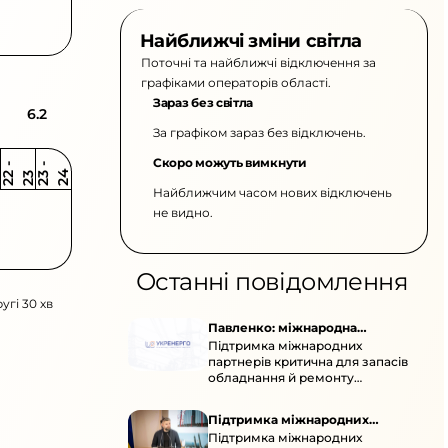
Найближчі зміни світла
Поточні та найближчі відключення за
графіками операторів області.
Зараз без світла
6.2
За графіком зараз без відключень.
Скоро можуть вимкнути
2
-
2
2
-
2
3
4
2
2
3
Найближчим часом нових відключень
не видно.
Останні повідомлення
угі 30 хв
Павленко: міжнародна
Підтримка міжнародних
підтримка для стійкості
партнерів критична для запасів
енергосистеми
обладнання й ремонту
української енергосистеми під
час постійних атак ворога.
Підтримка міжнародних
Підтримка міжнародних
партнерів для стійкості