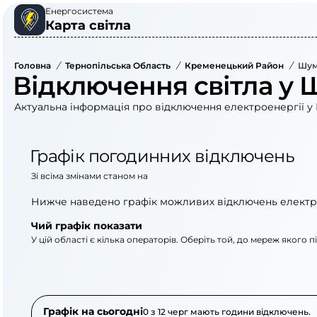
Енергосистема
Карта світла
Головна
/
Тернопільська Область
/
Кременецький Район
/
Шум
Відключення світла у 
Актуальна інформація про відключення електроенергії у 
Графік погодинних відключень
Зі всіма змінами станом на
Нижче наведено графік можливих відключень електр
Чий графік показати
У цій області є кілька операторів. Оберіть той, до мереж якого 
АТ «Укрзалізниця»
ВАТ «Тернопільобле
Графік на сьогодні
0 з 12 черг мають години відключень.