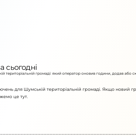
а сьогодні
кій територіальній громаді: який оператор оновив години, додав або с
ючень для Шумській територіальній громаді. Якщо новий гр
жемо це тут.