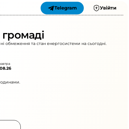
Telegram
Увійти
 громаді
йні обмеження та стан енергосистеми на сьогодні.
завтра
.08.26
годинами.