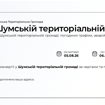
ська Територіальна Громада
Шумській територіальній
Шумській територіальній громаді: погодинні графіки, аварі
на сьогодні
на 
05.08.26
06
оенергії у
Шумській територіальній громаді
за чергами та 
підключена ваша адреса.
нерго»