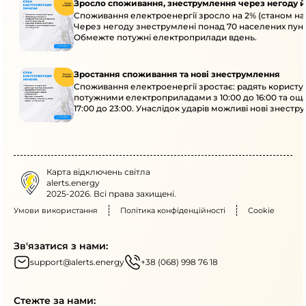
Зросло споживання, знеструмлення через негоду й
Споживання електроенергії зросло на 2% (станом на 
Через негоду знеструмлені понад 70 населених пунк
Обмежте потужні електроприлади вдень.
Зростання споживання та нові знеструмлення
Споживання електроенергії зростає: радять користу
потужними електроприладами з 10:00 до 16:00 та ощ
17:00 до 23:00. Унаслідок ударів можливі нові знестр
кількох областях.
Карта відключень світла
alerts.energy
2025-2026. Всі права захищені.
Умови використання
Політика конфіденційності
Cookie
Зв'язатися з нами:
support@alerts.energy
+38 (068) 998 76 18
Стежте за нами: