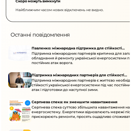
Скоро можуть вимкнути
Найближчим часом нових відключень не видно.
Останні повідомлення
Павленко: міжнародна підтримка для стійкості
Підтримка міжнародних партнерів критична для запа
енергосистеми
обладнання й ремонту української енергосистеми пі
постійних атак ворога.
Підтримка міжнародних партнерів для стійкості
Підтримка міжнародних партнерів є життєво необхі
енергосистеми
стійкості української енергосистеми під час постійн
атак і підготовки до наступної зими.
Серпнева спека: як зменшити навантаження
Серпнева спека суттєво збільшила навантаження на
енергосистему. Енергетики відновлюють мережі післ
прискорюють ремонти, просять ощадливо споживат