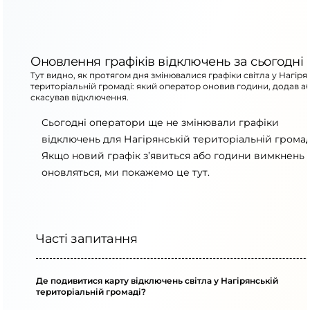
Оновлення графіків відключень за сьогодні
Тут видно, як протягом дня змінювалися графіки світла у Нагіря
територіальній громаді: який оператор оновив години, додав а
скасував відключення.
Сьогодні оператори ще не змінювали графіки
відключень для Нагірянській територіальній громад
Якщо новий графік з’явиться або години вимкнень
оновляться, ми покажемо це тут.
Часті запитання
Де подивитися карту відключень світла у Нагірянській
територіальній громаді?