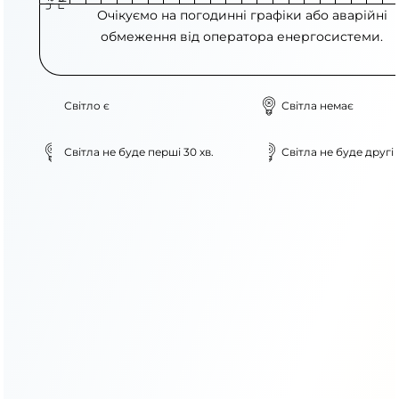
Очікуємо на погодинні графіки або аварійні
обмеження від оператора енергосистеми.
Світло є
Світла немає
Світла не буде перші 30 хв.
Світла не буде другі 