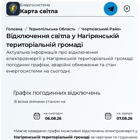
Енергосистема
Карта світла
Головна
/
Тернопільська Область
/
Чортківський Район
/
Нагір
Відключення світла у Нагірянській
територіальній громаді
Актуальна інформація про відключення
електроенергії у Нагірянській територіальній громаді:
погодинні графіки, аварійні обмеження та стан
енергосистеми на сьогодні.
Графік погодинних відключень
Зі всіма змінами станом на
на сьогодні
на завтра
06.08.26
07.08.26
Нижче наведено графік можливих відключень електроенергії у
Нагірянській територіальній громаді
за чергами та годинами.