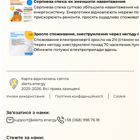
Серпнева спека: як зменшити навантаження
Серпнева спека суттєво збільшила навантаження на
енергосистему. Енергетики відновлюють мережі післ
прискорюють ремонти, просять ощадливо споживат
Зросло споживання, знеструмлення через негоду й
Споживання електроенергії зросло на 2% (станом на 
Через негоду знеструмлені понад 70 населених пунк
Обмежте потужні електроприлади вдень.
Карта відключень світла
alerts.energy
2025-2026. Всі права захищені.
Умови використання
Політика конфіденційності
Cookie
Зв'язатися з нами:
support@alerts.energy
+38 (068) 998 76 18
Стежте за нами: