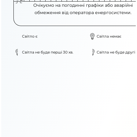
Очікуємо на погодинні графіки або аварійні
обмеження від оператора енергосистеми.
Світло є
Світла немає
Світла не буде перші 30 хв.
Світла не буде другі 