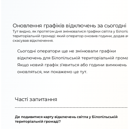
Оновлення графіків відключень за сьогодні
Тут видно, як протягом дня змінювалися графіки світла у Білопі
територіальній громаді: який оператор оновив години, додав а
скасував відключення.
Сьогодні оператори ще не змінювали графіки
відключень для Білопільській територіальній громад
Якщо новий графік з’явиться або години вимкнень
оновляться, ми покажемо це тут.
Часті запитання
Де подивитися карту відключень світла у Білопільській
територіальній громаді?