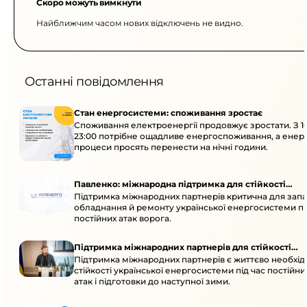
Скоро можуть вимкнути
Найближчим часом нових відключень не видно.
Останні повідомлення
Стан енергосистеми: споживання зростає
Споживання електроенергії продовжує зростати. З 1
23:00 потрібне ощадливе енергоспоживання, а енер
процеси просять перенести на нічні години.
Павленко: міжнародна підтримка для стійкості
Підтримка міжнародних партнерів критична для запа
енергосистеми
обладнання й ремонту української енергосистеми пі
постійних атак ворога.
Підтримка міжнародних партнерів для стійкості
Підтримка міжнародних партнерів є життєво необхі
енергосистеми
стійкості української енергосистеми під час постійн
атак і підготовки до наступної зими.