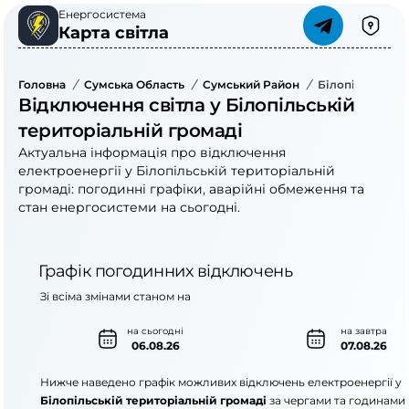
Енергосистема
Карта світла
Головна
/
Сумська Область
/
Сумський Район
/
Білопільська Т
Відключення світла у Білопільській
територіальній громаді
Актуальна інформація про відключення
електроенергії у Білопільській територіальній
громаді: погодинні графіки, аварійні обмеження та
стан енергосистеми на сьогодні.
Графік погодинних відключень
Зі всіма змінами станом на
на сьогодні
на завтра
06.08.26
07.08.26
Нижче наведено графік можливих відключень електроенергії у
Білопільській територіальній громаді
за чергами та годинами.