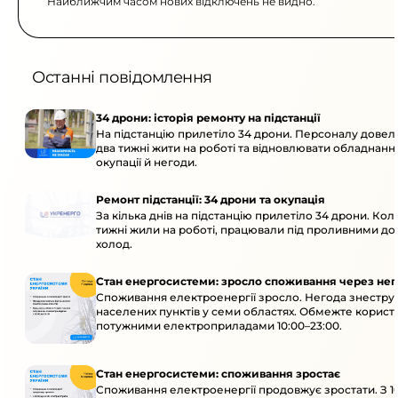
Найближчим часом нових відключень не видно.
Останні повідомлення
34 дрони: історія ремонту на підстанції
На підстанцію прилетіло 34 дрони. Персоналу дове
два тижні жити на роботі та відновлювати обладнання
окупації й негоди.
Ремонт підстанції: 34 дрони та окупація
За кілька днів на підстанцію прилетіло 34 дрони. Кол
тижні жили на роботі, працювали під проливними до
холод.
Стан енергосистеми: зросло споживання через нег
Споживання електроенергії зросло. Негода знеструм
населених пунктів у семи областях. Обмежте корист
потужними електроприладами 10:00–23:00.
Стан енергосистеми: споживання зростає
Споживання електроенергії продовжує зростати. З 1