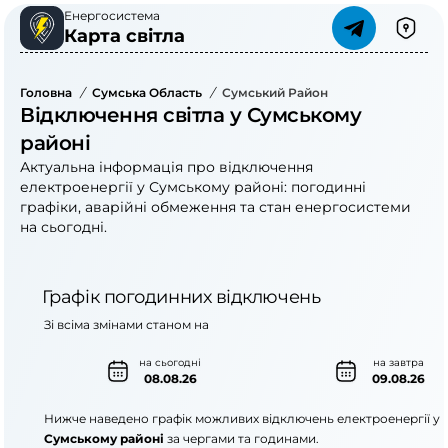
Енергосистема
Карта світла
Головна
/
Сумська Область
/
Сумський Район
Відключення світла у Сумському
районі
Актуальна інформація про відключення
електроенергії у Сумському районі: погодинні
графіки, аварійні обмеження та стан енергосистеми
на сьогодні.
Графік погодинних відключень
Зі всіма змінами станом на
на сьогодні
на завтра
08.08.26
09.08.26
Нижче наведено графік можливих відключень електроенергії у
Сумському районі
за чергами та годинами.