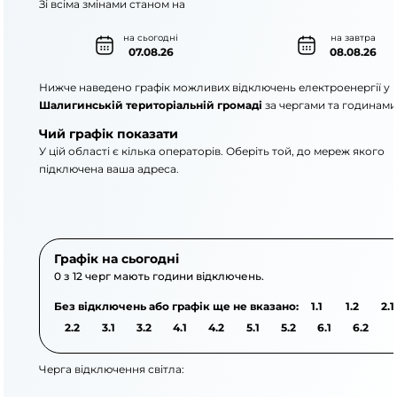
Зі всіма змінами станом на
на сьогодні
на завтра
07.08.26
08.08.26
Нижче наведено графік можливих відключень електроенергії у
Шалигинській територіальній громаді
за чергами та годинами
Чий графік показати
У цій області є кілька операторів. Оберіть той, до мереж якого
підключена ваша адреса.
АТ «Укрзалізниця»
АТ «Сумиобленерго
Графік на сьогодні
0 з 12 черг мають години відключень.
Без відключень або графік ще не вказано:
1.1
1.2
2.1
2.2
3.1
3.2
4.1
4.2
5.1
5.2
6.1
6.2
Черга відключення світла: