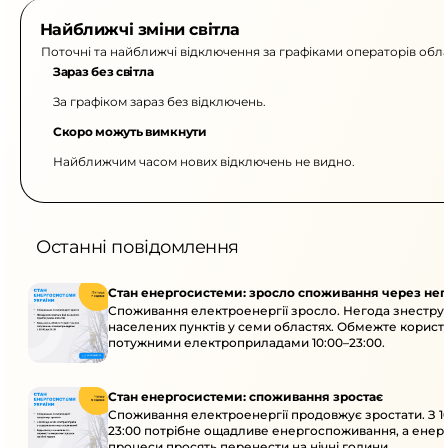
Найближчі зміни світла
Поточні та найближчі відключення за графіками операторів обла
Зараз без світла
За графіком зараз без відключень.
Скоро можуть вимкнути
Найближчим часом нових відключень не видно.
Останні повідомлення
Стан енергосистеми: зросло споживання через нег
Споживання електроенергії зросло. Негода знеструм
населених пунктів у семи областях. Обмежте корист
потужними електроприладами 10:00–23:00.
Стан енергосистеми: споживання зростає
Споживання електроенергії продовжує зростати. З 1
23:00 потрібне ощадливе енергоспоживання, а енер
процеси просять перенести на нічні години.