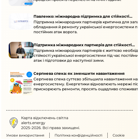
Павленко: міжнародна підтримка для стійкості
Підтримка міжнародних партнерів критична для запа
енергосистеми
обладнання й ремонту української енергосистеми пі
постійних атак ворога.
Підтримка міжнародних партнерів для стійкості
Підтримка міжнародних партнерів є життєво необхі
енергосистеми
стійкості української енергосистеми під час постійн
атак і підготовки до наступної зими.
Серпнева спека: як зменшити навантаження
Серпнева спека суттєво збільшила навантаження на
енергосистему. Енергетики відновлюють мережі післ
прискорюють ремонти, просять ощадливо споживат
Карта відключень світла
alerts.energy
2025-2026. Всі права захищені.
Умови використання
Політика конфіденційності
Cookie