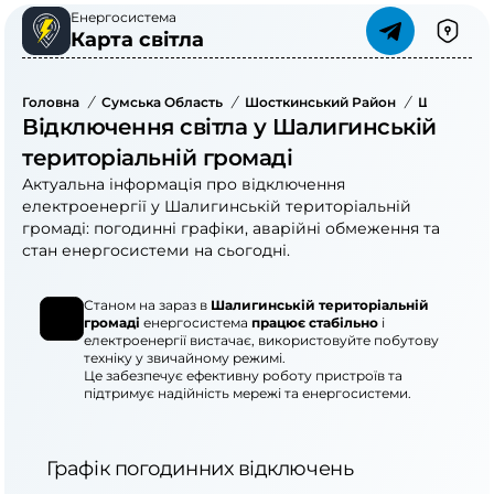
Енергосистема
Карта світла
Головна
/
Сумська Область
/
Шосткинський Район
/
Шалигинсь
Відключення світла у Шалигинській
територіальній громаді
Актуальна інформація про відключення
електроенергії у Шалигинській територіальній
громаді: погодинні графіки, аварійні обмеження та
стан енергосистеми на сьогодні.
Станом на зараз в
Шалигинській територіальній
громаді
енергосистема
працює стабільно
і
електроенергії вистачає, використовуйте побутову
техніку у звичайному режимі.
Це забезпечує ефективну роботу пристроїв та
підтримує надійність мережі та енергосистеми.
Графік погодинних відключень