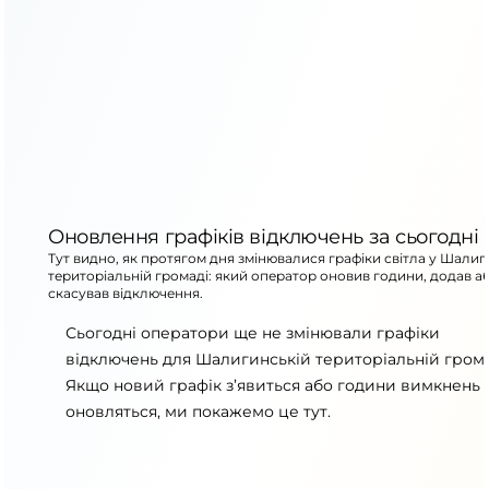
Оновлення графіків відключень за сьогодні
Тут видно, як протягом дня змінювалися графіки світла у Шалиг
територіальній громаді: який оператор оновив години, додав а
скасував відключення.
Сьогодні оператори ще не змінювали графіки
відключень для Шалигинській територіальній грома
Якщо новий графік з’явиться або години вимкнень
оновляться, ми покажемо це тут.