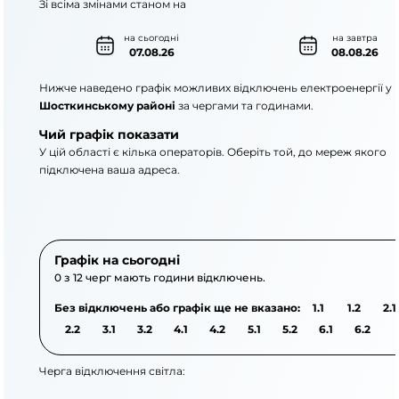
Зі всіма змінами станом на
на сьогодні
на завтра
07.08.26
08.08.26
Нижче наведено графік можливих відключень електроенергії у
Шосткинському районі
за чергами та годинами.
Чий графік показати
У цій області є кілька операторів. Оберіть той, до мереж якого
підключена ваша адреса.
АТ «Укрзалізниця»
АТ «Сумиобленерго
Графік на сьогодні
0 з 12 черг мають години відключень.
Без відключень або графік ще не вказано:
1.1
1.2
2.1
2.2
3.1
3.2
4.1
4.2
5.1
5.2
6.1
6.2
Черга відключення світла: