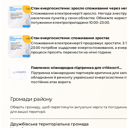
Стан енергосистеми: зросло споживання через нег
Споживання електроенергії зросло. Негода знеструм
населених пунктів у семи областях. Обмежте корист
потужними електроприладами 10:00–23:00.
Стан енергосистеми: споживання зростає
Споживання електроенергії продовжує зростати. З 1
23:00 потрібне ощадливе енергоспоживання, а енер
процеси просять перенести на нічні години.
Павленко: міжнародна підтримка для стійкості
Підтримка міжнародних партнерів критична для запа
енергосистеми
обладнання й ремонту української енергосистеми пі
постійних атак ворога.
Громади району
Оберіть громаду, щоб переглянути актуальні черги та погодинни
для вашої території.
Дружбівська територіальна громада