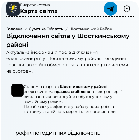
Енергосистема
Карта світла
Головна
/
Сумська Область
/
Шосткинський Район
Відключення світла у Шосткинському
районі
Актуальна інформація про відключення
електроенергії у Шосткинському районі: погодинні
графіки, аварійні обмеження та стан енергосистеми
на сьогодні.
Станом на зараз в
Шосткинському районі
енергосистема
працює стабільно
і електроенергії
вистачає, використовуйте побутову техніку у
звичайному режимі.
Це забезпечує ефективну роботу пристроїв та
підтримує надійність мережі та енергосистеми.
Графік погодинних відключень