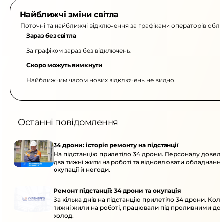
Найближчі зміни світла
Поточні та найближчі відключення за графіками операторів обла
Зараз без світла
За графіком зараз без відключень.
Скоро можуть вимкнути
Найближчим часом нових відключень не видно.
Останні повідомлення
34 дрони: історія ремонту на підстанції
На підстанцію прилетіло 34 дрони. Персоналу дове
два тижні жити на роботі та відновлювати обладнання
окупації й негоди.
Ремонт підстанції: 34 дрони та окупація
За кілька днів на підстанцію прилетіло 34 дрони. Кол
тижні жили на роботі, працювали під проливними до
холод.