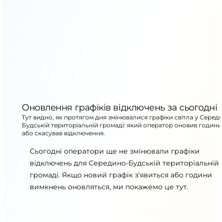
Оновлення графіків відключень за сьогодні
Тут видно, як протягом дня змінювалися графіки світла у Серед
Будській територіальній громаді: який оператор оновив години
або скасував відключення.
Сьогодні оператори ще не змінювали графіки
відключень для Середино-Будській територіальній
громаді. Якщо новий графік з’явиться або години
вимкнень оновляться, ми покажемо це тут.