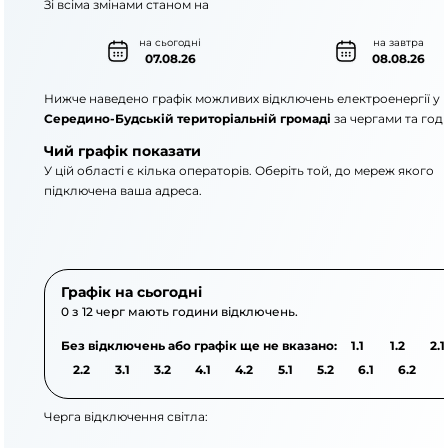
Зі всіма змінами станом на
на сьогодні
на завтра
07.08.26
08.08.26
Нижче наведено графік можливих відключень електроенергії у
Середино-Будській територіальній громаді
за чергами та год
Чий графік показати
У цій області є кілька операторів. Оберіть той, до мереж якого
підключена ваша адреса.
АТ «Укрзалізниця»
АТ «Сумиобленерго
Графік на сьогодні
0 з 12 черг мають години відключень.
Без відключень або графік ще не вказано:
1.1
1.2
2.1
2.2
3.1
3.2
4.1
4.2
5.1
5.2
6.1
6.2
Черга відключення світла: