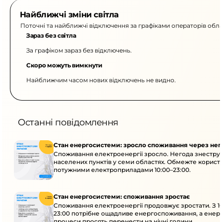
Найближчі зміни світла
Поточні та найближчі відключення за графіками операторів обла
Зараз без світла
За графіком зараз без відключень.
Скоро можуть вимкнути
Найближчим часом нових відключень не видно.
Останні повідомлення
Стан енергосистеми: зросло споживання через нег
Споживання електроенергії зросло. Негода знеструм
населених пунктів у семи областях. Обмежте корист
потужними електроприладами 10:00–23:00.
Стан енергосистеми: споживання зростає
Споживання електроенергії продовжує зростати. З 1
23:00 потрібне ощадливе енергоспоживання, а енер
процеси просять перенести на нічні години.