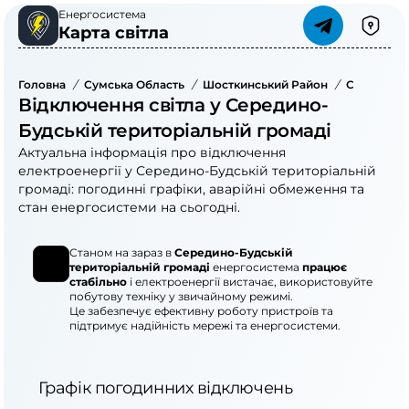
Енергосистема
Карта світла
Головна
/
Сумська Область
/
Шосткинський Район
/
Середино-
Відключення світла у Середино-
Будській територіальній громаді
Актуальна інформація про відключення
електроенергії у Середино-Будській територіальній
громаді: погодинні графіки, аварійні обмеження та
стан енергосистеми на сьогодні.
Станом на зараз в
Середино-Будській
територіальній громаді
енергосистема
працює
стабільно
і електроенергії вистачає, використовуйте
побутову техніку у звичайному режимі.
Це забезпечує ефективну роботу пристроїв та
підтримує надійність мережі та енергосистеми.
Графік погодинних відключень