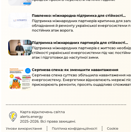
Павленко: міжнародна підтримка для стійкості
Підтримка міжнародних партнерів критична для запа
енергосистеми
обладнання й ремонту української енергосистеми пі
постійних атак ворога.
Підтримка міжнародних партнерів для стійкості
Підтримка міжнародних партнерів є життєво необхі
енергосистеми
стійкості української енергосистеми під час постійн
атак і підготовки до наступної зими.
Серпнева спека: як зменшити навантаження
Серпнева спека суттєво збільшила навантаження на
енергосистему. Енергетики відновлюють мережі післ
прискорюють ремонти, просять ощадливо споживат
Карта відключень світла
alerts.energy
2025-2026. Всі права захищені.
Умови використання
Політика конфіденційності
Cookie