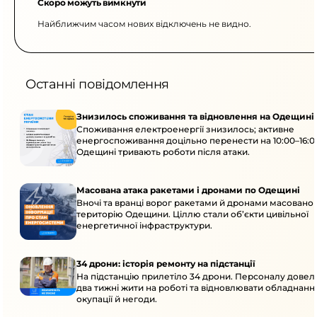
Скоро можуть вимкнути
Найближчим часом нових відключень не видно.
Останні повідомлення
Знизилось споживання та відновлення на Одещині
Споживання електроенергії знизилось; активне
енергоспоживання доцільно перенести на 10:00–16:0
Одещині тривають роботи після атаки.
Масована атака ракетами і дронами по Одещині
Вночі та вранці ворог ракетами й дронами масовано 
територію Одещини. Ціллю стали об’єкти цивільної
енергетичної інфраструктури.
34 дрони: історія ремонту на підстанції
На підстанцію прилетіло 34 дрони. Персоналу дове
два тижні жити на роботі та відновлювати обладнання
окупації й негоди.