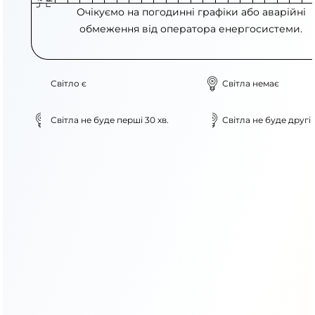
Очікуємо на погодинні графіки або аварійні
обмеження від оператора енергосистеми.
Світло є
Світла немає
Світла не буде перші 30 хв.
Світла не буде другі 