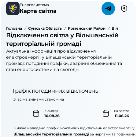
Енергосистема
Карта світла
Головна
/
Сумська Область
/
Роменський Район
/
Вільшанська
Відключення світла у Вільшанській
територіальній громаді
Актуальна інформація про відключення
електроенергії у Вільшанській територіальній
громаді: погодинні графіки, аварійні обмеження та
стан енергосистеми на сьогодні.
Графік погодинних відключень
Зі всіма змінами станом на
на сьогодні
на завтра
10.08.26
11.08.26
Нижче наведено графік можливих відключень електроенергії у
Вільшанській територіальній громаді
за чергами та годинами.