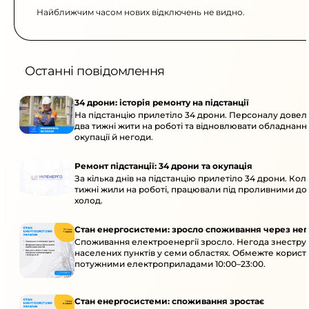
Найближчим часом нових відключень не видно.
Останні повідомлення
34 дрони: історія ремонту на підстанції
На підстанцію прилетіло 34 дрони. Персоналу дове
два тижні жити на роботі та відновлювати обладнання
окупації й негоди.
Ремонт підстанції: 34 дрони та окупація
За кілька днів на підстанцію прилетіло 34 дрони. Кол
тижні жили на роботі, працювали під проливними до
холод.
Стан енергосистеми: зросло споживання через нег
Споживання електроенергії зросло. Негода знеструм
населених пунктів у семи областях. Обмежте корист
потужними електроприладами 10:00–23:00.
Стан енергосистеми: споживання зростає