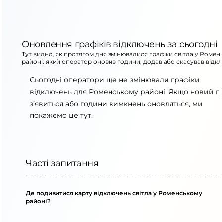
Оновлення графіків відключень за сьогодні
Тут видно, як протягом дня змінювалися графіки світла у Роме
районі: який оператор оновив години, додав або скасував відк
Сьогодні оператори ще не змінювали графіки
відключень для Роменському районі. Якщо новий г
з’явиться або години вимкнень оновляться, ми
покажемо це тут.
Часті запитання
Де подивитися карту відключень світла у Роменському
районі?