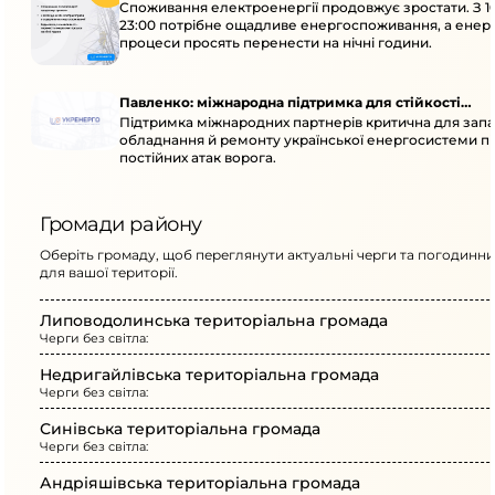
Споживання електроенергії продовжує зростати. З 1
23:00 потрібне ощадливе енергоспоживання, а енер
процеси просять перенести на нічні години.
Павленко: міжнародна підтримка для стійкості
Підтримка міжнародних партнерів критична для запа
енергосистеми
обладнання й ремонту української енергосистеми пі
постійних атак ворога.
Громади району
Оберіть громаду, щоб переглянути актуальні черги та погодинни
для вашої території.
Липоводолинська територіальна громада
Черги без світла:
Недригайлівська територіальна громада
Черги без світла:
Синівська територіальна громада
Черги без світла:
Андріяшівська територіальна громада