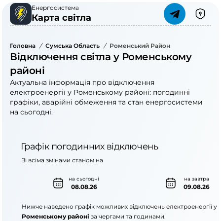
Енергосистема
Карта світла
Головна
/
Сумська Область
/
Роменський Район
Відключення світла у Роменському
районі
Актуальна інформація про відключення
електроенергії у Роменському районі: погодинні
графіки, аварійні обмеження та стан енергосистеми
на сьогодні.
Графік погодинних відключень
Зі всіма змінами станом на
на сьогодні
на завтра
08.08.26
09.08.26
Нижче наведено графік можливих відключень електроенергії у
Роменському районі
за чергами та годинами.