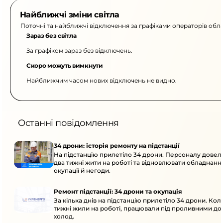
Найближчі зміни світла
Поточні та найближчі відключення за графіками операторів обла
Зараз без світла
За графіком зараз без відключень.
Скоро можуть вимкнути
Найближчим часом нових відключень не видно.
Останні повідомлення
34 дрони: історія ремонту на підстанції
На підстанцію прилетіло 34 дрони. Персоналу дове
два тижні жити на роботі та відновлювати обладнання
окупації й негоди.
Ремонт підстанції: 34 дрони та окупація
За кілька днів на підстанцію прилетіло 34 дрони. Кол
тижні жили на роботі, працювали під проливними до
холод.