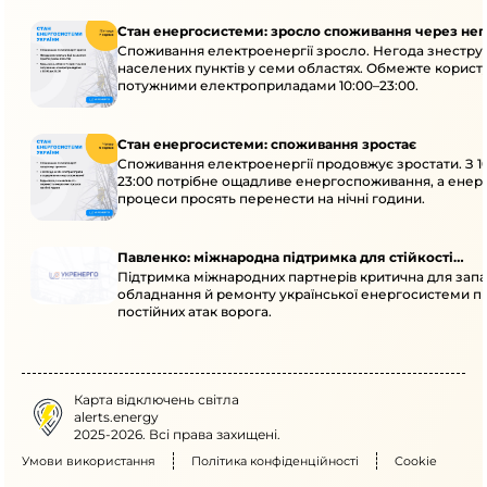
Стан енергосистеми: зросло споживання через нег
Споживання електроенергії зросло. Негода знеструм
населених пунктів у семи областях. Обмежте корист
потужними електроприладами 10:00–23:00.
Стан енергосистеми: споживання зростає
Споживання електроенергії продовжує зростати. З 1
23:00 потрібне ощадливе енергоспоживання, а енер
процеси просять перенести на нічні години.
Павленко: міжнародна підтримка для стійкості
Підтримка міжнародних партнерів критична для запа
енергосистеми
обладнання й ремонту української енергосистеми пі
постійних атак ворога.
Карта відключень світла
alerts.energy
2025-2026. Всі права захищені.
Умови використання
Політика конфіденційності
Cookie