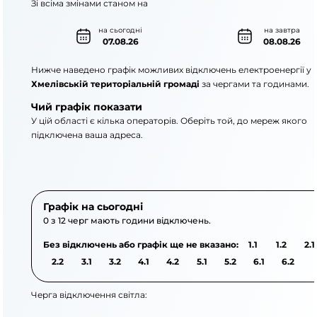
Зі всіма змінами станом на
на сьогодні
на завтра
07.08.26
08.08.26
Нижче наведено графік можливих відключень електроенергії у
Хмелівській територіальній громаді
за чергами та годинами.
Чий графік показати
У цій області є кілька операторів. Оберіть той, до мереж якого
підключена ваша адреса.
АТ «Укрзалізниця»
АТ «Сумиобленерго
Графік на сьогодні
0 з 12 черг мають години відключень.
Без відключень або графік ще не вказано:
1.1
1.2
2.1
2.2
3.1
3.2
4.1
4.2
5.1
5.2
6.1
6.2
Черга відключення світла: