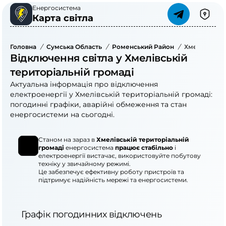
Енергосистема
Карта світла
Головна
/
Сумська Область
/
Роменський Район
/
Хмелівська 
Відключення світла у Хмелівській
територіальній громаді
Актуальна інформація про відключення
електроенергії у Хмелівській територіальній громаді:
погодинні графіки, аварійні обмеження та стан
енергосистеми на сьогодні.
Станом на зараз в
Хмелівській територіальній
громаді
енергосистема
працює стабільно
і
електроенергії вистачає, використовуйте побутову
техніку у звичайному режимі.
Це забезпечує ефективну роботу пристроїв та
підтримує надійність мережі та енергосистеми.
Графік погодинних відключень