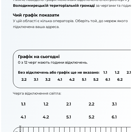
Володимирецькій територіальній громаді
за чергами та годи
Чий графік показати
У цій області є кілька операторів. Оберіть той, до мереж якого
підключена ваша адреса.
АТ «Укрзалізниця»
ПрАТ «Рівнеобленер
Графік на сьогодні
0 з 12 черг мають години відключень.
Без відключень або графік ще не вказано:
1.1
1.2
2.1
2.2
3.1
3.2
4.1
4.2
5.1
5.2
6.1
6.2
Черга відключення світла:
1.1
1.2
2.1
2.2
3.1
4.1
4.2
5.1
5.2
6.1