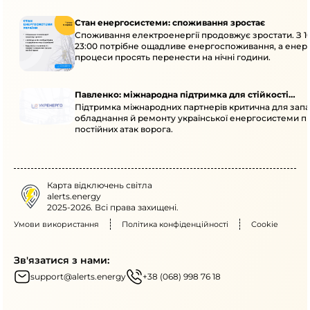
Стан енергосистеми: споживання зростає
Споживання електроенергії продовжує зростати. З 1
23:00 потрібне ощадливе енергоспоживання, а енер
процеси просять перенести на нічні години.
Павленко: міжнародна підтримка для стійкості
Підтримка міжнародних партнерів критична для запа
енергосистеми
обладнання й ремонту української енергосистеми пі
постійних атак ворога.
Карта відключень світла
alerts.energy
2025-2026. Всі права захищені.
Умови використання
Політика конфіденційності
Cookie
Зв'язатися з нами:
support@alerts.energy
+38 (068) 998 76 18