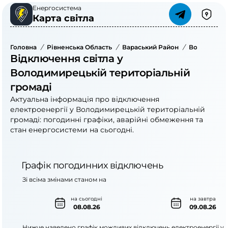
Енергосистема
Карта світла
Головна
/
Рівненська Область
/
Вараський Район
/
Володимире
Відключення світла у
Володимирецькій територіальній
громаді
Актуальна інформація про відключення
електроенергії у Володимирецькій територіальній
громаді: погодинні графіки, аварійні обмеження та
стан енергосистеми на сьогодні.
Графік погодинних відключень
Зі всіма змінами станом на
на сьогодні
на завтра
08.08.26
09.08.26
Нижче наведено графік можливих відключень електроенергії у