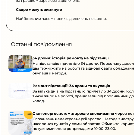
За графіком зараз без відключень.
Скоро можуть вимкнути
Найближчим часом нових відключень не видно.
Останні повідомлення
34 дрони: історія ремонту на підстанції
На підстанцію прилетіло 34 дрони. Персоналу дове
два тижні жити на роботі та відновлювати обладнання
окупації й негоди.
Ремонт підстанції: 34 дрони та окупація
За кілька днів на підстанцію прилетіло 34 дрони. Кол
тижні жили на роботі, працювали під проливними до
холод.
Стан енергосистеми: зросло споживання через нег
Споживання електроенергії зросло. Негода знеструм
населених пунктів у семи областях. Обмежте корист
потужними електроприладами 10:00–23:00.