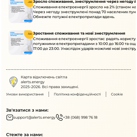
Зросло споживання, знеструмлення через негоду й
Споживання електроенергії зросло на 2% (станом на 
Через негоду знеструмлені понад 70 населених пунк
Обмежте потужні електроприлади вдень.
Зростання споживання та нові знеструмлення
Споживання електроенергії зростає: радять користу
потужними електроприладами з 10:00 до 16:00 та ощ
17:00 до 23:00. Унаслідок ударів можливі нові знестр
кількох областях.
Карта відключень світла
alerts.energy
2025-2026. Всі права захищені.
Умови використання
Політика конфіденційності
Cookie
Зв'язатися з нами:
support@alerts.energy
+38 (068) 998 76 18
Стежте за нами: