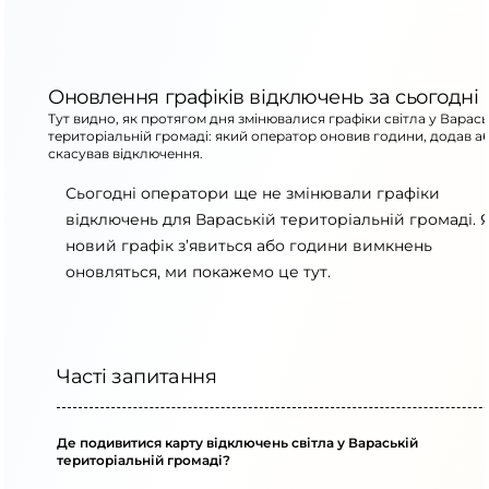
Оновлення графіків відключень за сьогодні
Тут видно, як протягом дня змінювалися графіки світла у Варась
територіальній громаді: який оператор оновив години, додав а
скасував відключення.
Сьогодні оператори ще не змінювали графіки
відключень для Вараській територіальній громаді.
новий графік з’явиться або години вимкнень
оновляться, ми покажемо це тут.
Часті запитання
Де подивитися карту відключень світла у Вараській
територіальній громаді?