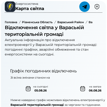
Енергосистема
Карта світла
Головна
/
Рівненська Область
/
Вараський Район
/
Вараська Т
Відключення світла у Вараській
територіальній громаді
Актуальна інформація про відключення
електроенергії у Вараській територіальній громаді:
погодинні графіки, аварійні обмеження та стан
енергосистеми на сьогодні.
Графік погодинних відключень
Зі всіма змінами станом на
на сьогодні
на завтра
05.08.26
06.08.26
Нижче наведено графік можливих відключень електроенергії у
Вараській територіальній громаді
за чергами та годинами.