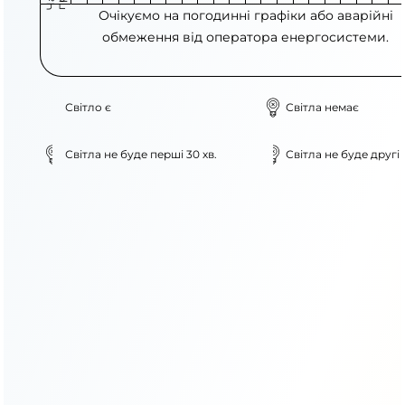
Очікуємо на погодинні графіки або аварійні
обмеження від оператора енергосистеми.
Світло є
Світла немає
Світла не буде перші 30 хв.
Світла не буде другі 