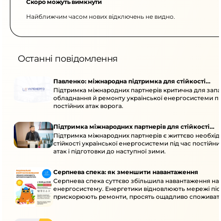
Скоро можуть вимкнути
Найближчим часом нових відключень не видно.
Останні повідомлення
Павленко: міжнародна підтримка для стійкості
Підтримка міжнародних партнерів критична для запа
енергосистеми
обладнання й ремонту української енергосистеми пі
постійних атак ворога.
Підтримка міжнародних партнерів для стійкості
Підтримка міжнародних партнерів є життєво необхі
енергосистеми
стійкості української енергосистеми під час постійн
атак і підготовки до наступної зими.
Серпнева спека: як зменшити навантаження
Серпнева спека суттєво збільшила навантаження на
енергосистему. Енергетики відновлюють мережі післ
прискорюють ремонти, просять ощадливо споживат