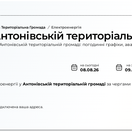
 Територіальна Громада
/
Електроенергія
нтонівській територіаль
Антонівській територіальній громаді: погодинні графіки, ав
на сьогодні
на 
08.08.26
09
оенергії у
Антонівській територіальній громаді
за чергами 
підключена ваша адреса.
рго»