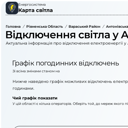
Енергосистема
Карта світла
Головна
/
Рівненська Область
/
Вараський Район
/
Антонівська
Відключення світла у А
Актуальна інформація про відключення електроенергії у 
Графік погодинних відключень
Зі всіма змінами станом на
Нижче наведено графік можливих відключень електр
годинами.
Чий графік показати
У цій області є кілька операторів. Оберіть той, до мереж якого 
АТ «Укрзалізниця»
ПрАТ «Рівнеоблене