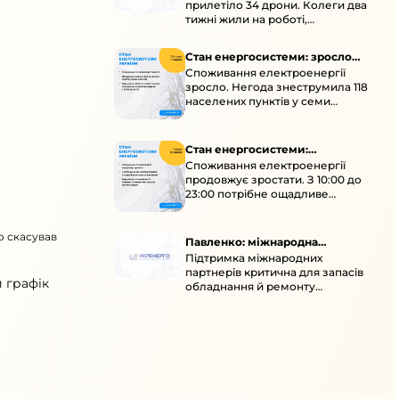
прилетіло 34 дрони. Колеги два
тижні жили на роботі,
працювали під проливними
дощами й у холод.
Стан енергосистеми: зросло
Споживання електроенергії
споживання через негоду
зросло. Негода знеструмила 118
населених пунктів у семи
областях. Обмежте
користування потужними
електроприладами 10:00–23:00.
Стан енергосистеми:
Споживання електроенергії
споживання зростає
продовжує зростати. З 10:00 до
23:00 потрібне ощадливе
енергоспоживання, а
енергоємні процеси просять
о скасував
перенести на нічні години.
Павленко: міжнародна
Підтримка міжнародних
підтримка для стійкості
партнерів критична для запасів
енергосистеми
 графік
обладнання й ремонту
української енергосистеми під
час постійних атак ворога.