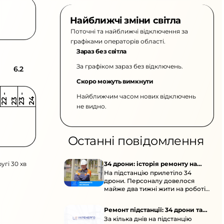
Найближчі зміни світла
Поточні та найближчі відключення за
графіками операторів області.
Зараз без світла
За графіком зараз без відключень.
6.2
Скоро можуть вимкнути
Найближчим часом нових відключень
2
-
2
2
-
2
3
4
2
2
3
не видно.
Останні повідомлення
угі 30 хв
34 дрони: історія ремонту на
На підстанцію прилетіло 34
підстанції
дрони. Персоналу довелося
майже два тижні жити на роботі
та відновлювати обладнання під
час окупації й негоди.
Ремонт підстанції: 34 дрони та
За кілька днів на підстанцію
окупація