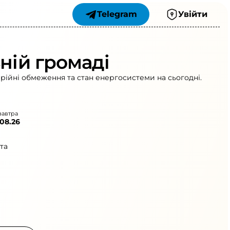
Telegram
Увійти
ній громаді
арійні обмеження та стан енергосистеми на сьогодні.
завтра
.08.26
та