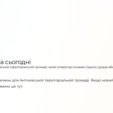
а сьогодні
івській територіальній громаді: який оператор оновив години, додав аб
ючень для Антонівській територіальній громаді. Якщо новий
жемо це тут.