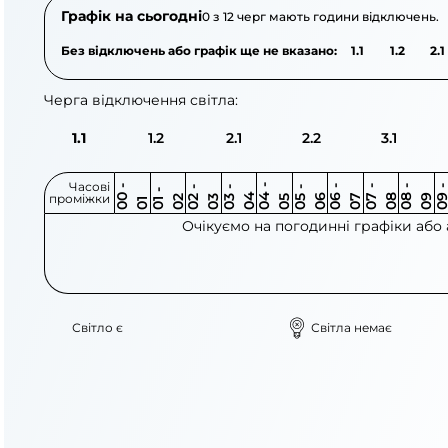
Графік на сьогодні
0 з 12 черг мають години відключень.
Без відключень або графік ще не вказано:
1.1
1.2
2.1
Черга відключення світла:
1.1
1.2
2.1
2.2
3.1
Часові
0
-
0
0
0
-
0
0
-
0
0
-
0
0
-
0
0
-
0
0
-
0
0
-
0
0
1
-
0
проміжки
3
4
5
6
6
7
7
8
8
9
2
2
3
4
5
1
Очікуємо на погодинні графіки або
Світло є
Світла немає