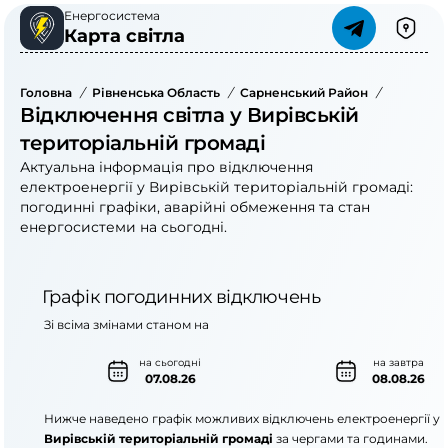
Енергосистема
Карта світла
Головна
/
Рівненська Область
/
Сарненський Район
/
Вирівськ
Відключення світла у Вирівській
територіальній громаді
Актуальна інформація про відключення
електроенергії у Вирівській територіальній громаді:
погодинні графіки, аварійні обмеження та стан
енергосистеми на сьогодні.
Графік погодинних відключень
Зі всіма змінами станом на
на сьогодні
на завтра
07.08.26
08.08.26
Нижче наведено графік можливих відключень електроенергії у
Вирівській територіальній громаді
за чергами та годинами.