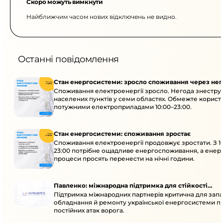
Скоро можуть вимкнути
Найближчим часом нових відключень не видно.
Останні повідомлення
Стан енергосистеми: зросло споживання через нег
Споживання електроенергії зросло. Негода знеструм
населених пунктів у семи областях. Обмежте корист
потужними електроприладами 10:00–23:00.
Стан енергосистеми: споживання зростає
Споживання електроенергії продовжує зростати. З 1
23:00 потрібне ощадливе енергоспоживання, а енер
процеси просять перенести на нічні години.
Павленко: міжнародна підтримка для стійкості
Підтримка міжнародних партнерів критична для запа
енергосистеми
обладнання й ремонту української енергосистеми пі
постійних атак ворога.