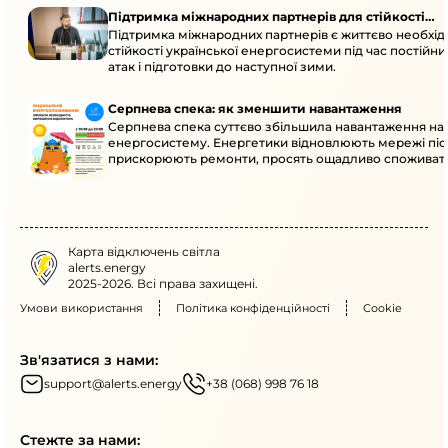
Підтримка міжнародних партнерів для стійкості
Підтримка міжнародних партнерів є життєво необхі
енергосистеми
стійкості української енергосистеми під час постійн
атак і підготовки до наступної зими.
Серпнева спека: як зменшити навантаження
Серпнева спека суттєво збільшила навантаження на
енергосистему. Енергетики відновлюють мережі післ
прискорюють ремонти, просять ощадливо споживат
Карта відключень світла
alerts.energy
2025-2026. Всі права захищені.
Умови використання
Політика конфіденційності
Cookie
Зв'язатися з нами:
support@alerts.energy
+38 (068) 998 76 18
Стежте за нами: