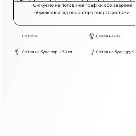
Очікуємо на погодинні графіки або аварійні
обмеження від оператора енергосистеми.
Світло є
Світла немає
Світла не буде перші 30 хв.
Світла не буде другі 