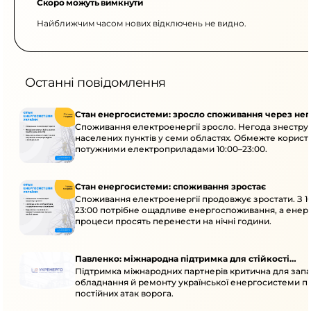
Скоро можуть вимкнути
Найближчим часом нових відключень не видно.
Останні повідомлення
Стан енергосистеми: зросло споживання через нег
Споживання електроенергії зросло. Негода знеструм
населених пунктів у семи областях. Обмежте корист
потужними електроприладами 10:00–23:00.
Стан енергосистеми: споживання зростає
Споживання електроенергії продовжує зростати. З 1
23:00 потрібне ощадливе енергоспоживання, а енер
процеси просять перенести на нічні години.
Павленко: міжнародна підтримка для стійкості
Підтримка міжнародних партнерів критична для запа
енергосистеми
обладнання й ремонту української енергосистеми пі
постійних атак ворога.