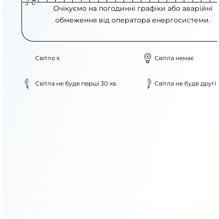
Очікуємо на погодинні графіки або аварійні
обмеження від оператора енергосистеми.
Світло є
Світла немає
Світла не буде перші 30 хв.
Світла не буде другі 