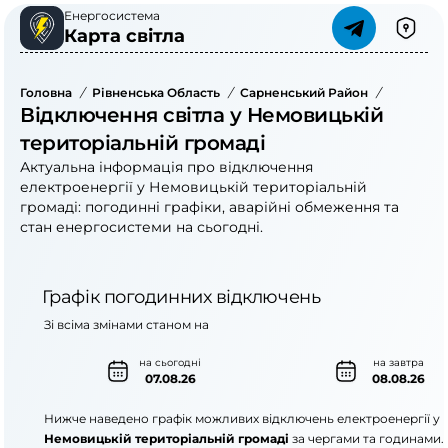
Енергосистема
Карта світла
Головна
/
Рівненська Область
/
Сарненський Район
/
Немовиць
Відключення світла у Немовицькій
територіальній громаді
Актуальна інформація про відключення
електроенергії у Немовицькій територіальній
громаді: погодинні графіки, аварійні обмеження та
стан енергосистеми на сьогодні.
Графік погодинних відключень
Зі всіма змінами станом на
на сьогодні
на завтра
07.08.26
08.08.26
Нижче наведено графік можливих відключень електроенергії у
Немовицькій територіальній громаді
за чергами та годинами.