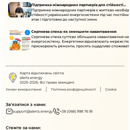
Підтримка міжнародних партнерів для стійкості
Підтримка міжнародних партнерів є життєво необхі
енергосистеми
стійкості української енергосистеми під час постійн
атак і підготовки до наступної зими.
Серпнева спека: як зменшити навантаження
Серпнева спека суттєво збільшила навантаження на
енергосистему. Енергетики відновлюють мережі післ
прискорюють ремонти, просять ощадливо споживат
Карта відключень світла
alerts.energy
2025-2026. Всі права захищені.
Умови використання
Політика конфіденційності
Cookie
Зв'язатися з нами:
support@alerts.energy
+38 (068) 998 76 18
Стежте за нами: