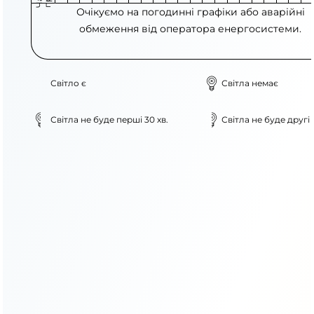
Очікуємо на погодинні графіки або аварійні
обмеження від оператора енергосистеми.
Світло є
Світла немає
Світла не буде перші 30 хв.
Світла не буде другі 