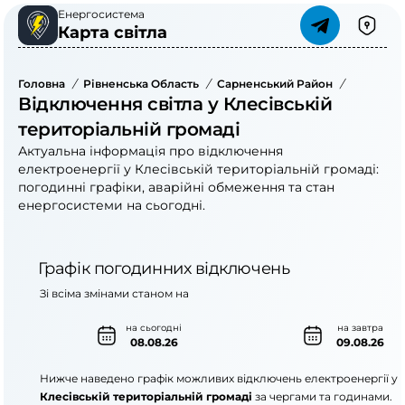
Енергосистема
Карта світла
Головна
/
Рівненська Область
/
Сарненський Район
/
Клесівсь
Відключення світла у Клесівській
територіальній громаді
Актуальна інформація про відключення
електроенергії у Клесівській територіальній громаді:
погодинні графіки, аварійні обмеження та стан
енергосистеми на сьогодні.
Графік погодинних відключень
Зі всіма змінами станом на
на сьогодні
на завтра
08.08.26
09.08.26
Нижче наведено графік можливих відключень електроенергії у
Клесівській територіальній громаді
за чергами та годинами.