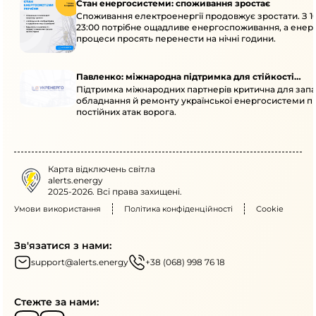
Стан енергосистеми: споживання зростає
Споживання електроенергії продовжує зростати. З 1
23:00 потрібне ощадливе енергоспоживання, а енер
процеси просять перенести на нічні години.
Павленко: міжнародна підтримка для стійкості
Підтримка міжнародних партнерів критична для запа
енергосистеми
обладнання й ремонту української енергосистеми пі
постійних атак ворога.
Карта відключень світла
alerts.energy
2025-2026. Всі права захищені.
Умови використання
Політика конфіденційності
Cookie
Зв'язатися з нами:
support@alerts.energy
+38 (068) 998 76 18
Стежте за нами: