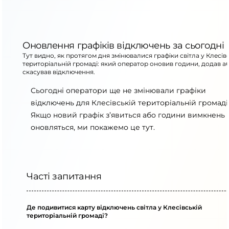
Оновлення графіків відключень за сьогодні
Тут видно, як протягом дня змінювалися графіки світла у Клесів
територіальній громаді: який оператор оновив години, додав а
скасував відключення.
Сьогодні оператори ще не змінювали графіки
відключень для Клесівській територіальній громаді
Якщо новий графік з’явиться або години вимкнень
оновляться, ми покажемо це тут.
Часті запитання
Де подивитися карту відключень світла у Клесівській
територіальній громаді?