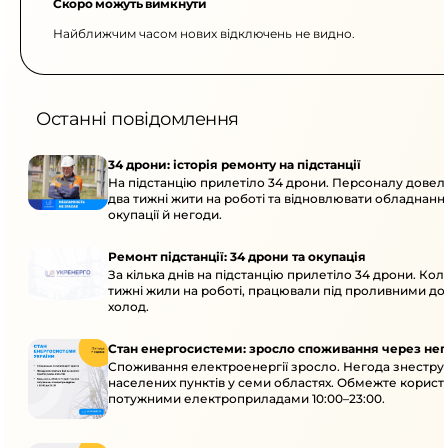
Скоро можуть вимкнути
Найближчим часом нових відключень не видно.
Останні повідомлення
34 дрони: історія ремонту на підстанції
На підстанцію прилетіло 34 дрони. Персоналу дове
два тижні жити на роботі та відновлювати обладнання
окупації й негоди.
Ремонт підстанції: 34 дрони та окупація
За кілька днів на підстанцію прилетіло 34 дрони. Кол
тижні жили на роботі, працювали під проливними до
холод.
Стан енергосистеми: зросло споживання через нег
Споживання електроенергії зросло. Негода знеструм
населених пунктів у семи областях. Обмежте корист
потужними електроприладами 10:00–23:00.