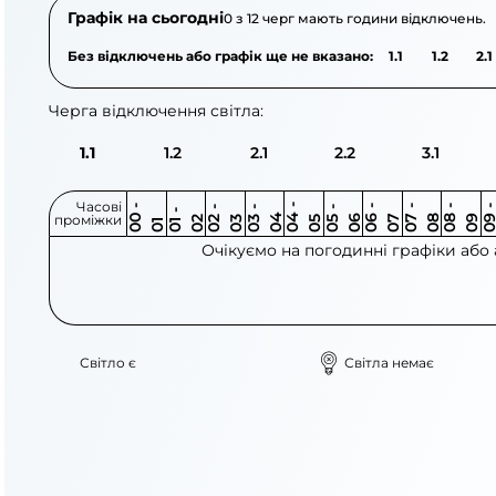
Графік на сьогодні
0 з 12 черг мають години відключень.
Без відключень або графік ще не вказано:
1.1
1.2
2.1
Черга відключення світла:
1.1
1.2
2.1
2.2
3.1
Часові
0
-
0
0
0
-
0
0
-
0
0
-
0
0
-
0
0
-
0
0
-
0
0
-
0
0
1
-
0
проміжки
3
4
5
6
6
7
7
8
8
9
2
2
3
4
5
1
Очікуємо на погодинні графіки або
Світло є
Світла немає