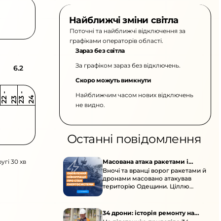
Найближчі зміни світла
Поточні та найближчі відключення за
графіками операторів області.
Зараз без світла
За графіком зараз без відключень.
6.2
Скоро можуть вимкнути
Найближчим часом нових відключень
2
-
2
2
-
2
3
4
2
2
3
не видно.
Останні повідомлення
угі 30 хв
Масована атака ракетами і
Вночі та вранці ворог ракетами й
дронами по Одещині
дронами масовано атакував
територію Одещини. Ціллю
стали об’єкти цивільної
енергетичної інфраструктури.
34 дрони: історія ремонту на