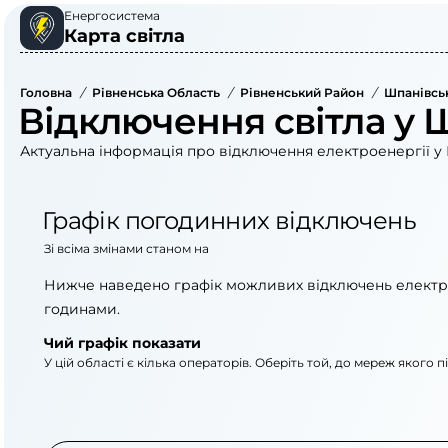
Енергосистема
Карта світла
Головна
/
Рівненська Область
/
Рівненський Район
/
Шпанівсь
Відключення світла у 
Актуальна інформація про відключення електроенергії у 
Графік погодинних відключень
Зі всіма змінами станом на
Нижче наведено графік можливих відключень електр
годинами.
Чий графік показати
У цій області є кілька операторів. Оберіть той, до мереж якого 
АТ «Укрзалізниця»
ПрАТ «Рівнеоблене