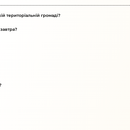
ій територіальній громаді?
 завтра?
?