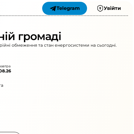
Telegram
Увійти
ній громаді
рійні обмеження та стан енергосистеми на сьогодні.
завтра
.08.26
та