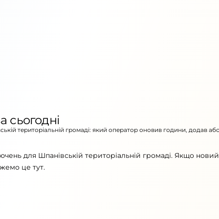
а сьогодні
вській територіальній громаді: який оператор оновив години, додав аб
ючень для Шпанівській територіальній громаді. Якщо новий
жемо це тут.