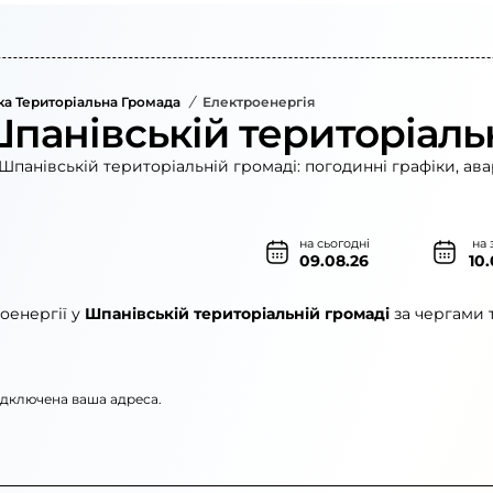
ка Територіальна Громада
/
Електроенергія
Шпанівській територіаль
Шпанівській територіальній громаді: погодинні графіки, ава
на сьогодні
на 
09.08.26
10
оенергії у
Шпанівській територіальній громаді
за чергами 
підключена ваша адреса.
рго»