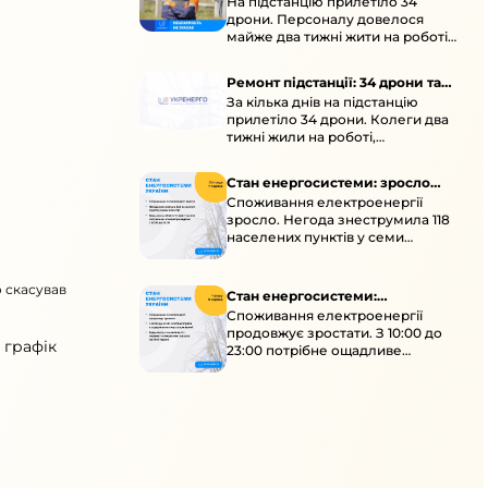
На підстанцію прилетіло 34
підстанції
дрони. Персоналу довелося
майже два тижні жити на роботі
та відновлювати обладнання під
час окупації й негоди.
Ремонт підстанції: 34 дрони та
За кілька днів на підстанцію
окупація
прилетіло 34 дрони. Колеги два
тижні жили на роботі,
працювали під проливними
дощами й у холод.
Стан енергосистеми: зросло
Споживання електроенергії
споживання через негоду
зросло. Негода знеструмила 118
населених пунктів у семи
областях. Обмежте
користування потужними
о скасував
електроприладами 10:00–23:00.
Стан енергосистеми:
Споживання електроенергії
споживання зростає
продовжує зростати. З 10:00 до
 графік
23:00 потрібне ощадливе
енергоспоживання, а
енергоємні процеси просять
перенести на нічні години.