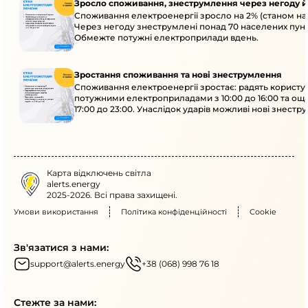
Зросло споживання, знеструмлення через негоду й
Споживання електроенергії зросло на 2% (станом на 
Через негоду знеструмлені понад 70 населених пунк
Обмежте потужні електроприлади вдень.
Зростання споживання та нові знеструмлення
Споживання електроенергії зростає: радять користу
потужними електроприладами з 10:00 до 16:00 та ощ
17:00 до 23:00. Унаслідок ударів можливі нові знестр
кількох областях.
Карта відключень світла
alerts.energy
2025-2026. Всі права захищені.
Умови використання
Політика конфіденційності
Cookie
Зв'язатися з нами:
support@alerts.energy
+38 (068) 998 76 18
Стежте за нами: