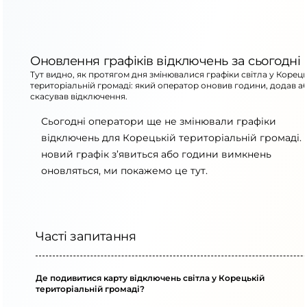
Оновлення графіків відключень за сьогодні
Тут видно, як протягом дня змінювалися графіки світла у Корець
територіальній громаді: який оператор оновив години, додав а
скасував відключення.
Сьогодні оператори ще не змінювали графіки
відключень для Корецькій територіальній громаді.
новий графік з’явиться або години вимкнень
оновляться, ми покажемо це тут.
Часті запитання
Де подивитися карту відключень світла у Корецькій
територіальній громаді?