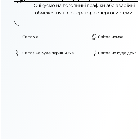
Очікуємо на погодинні графіки або аварійні
обмеження від оператора енергосистеми.
Світло є
Світла немає
Світла не буде перші 30 хв.
Світла не буде другі 