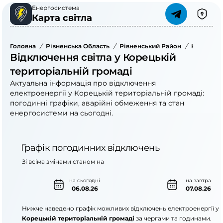
Енергосистема
Карта світла
Головна
/
Рівненська Область
/
Рівненський Район
/
Корецька
Відключення світла у Корецькій
територіальній громаді
Актуальна інформація про відключення
електроенергії у Корецькій територіальній громаді:
погодинні графіки, аварійні обмеження та стан
енергосистеми на сьогодні.
Графік погодинних відключень
Зі всіма змінами станом на
на сьогодні
на завтра
06.08.26
07.08.26
Нижче наведено графік можливих відключень електроенергії у
Корецькій територіальній громаді
за чергами та годинами.