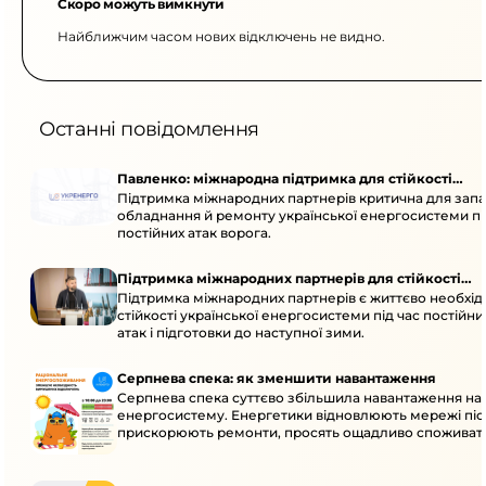
Скоро можуть вимкнути
Найближчим часом нових відключень не видно.
Останні повідомлення
Павленко: міжнародна підтримка для стійкості
Підтримка міжнародних партнерів критична для запа
енергосистеми
обладнання й ремонту української енергосистеми пі
постійних атак ворога.
Підтримка міжнародних партнерів для стійкості
Підтримка міжнародних партнерів є життєво необхі
енергосистеми
стійкості української енергосистеми під час постійн
атак і підготовки до наступної зими.
Серпнева спека: як зменшити навантаження
Серпнева спека суттєво збільшила навантаження на
енергосистему. Енергетики відновлюють мережі післ
прискорюють ремонти, просять ощадливо споживат