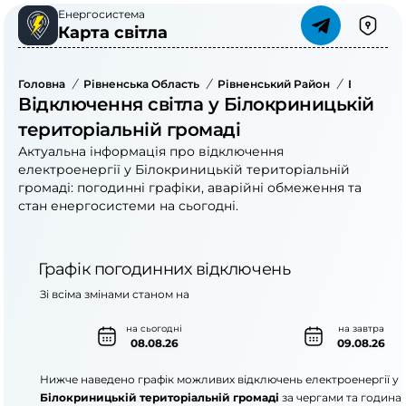
Енергосистема
Карта світла
Головна
/
Рівненська Область
/
Рівненський Район
/
Білокрин
Відключення світла у Білокриницькій
територіальній громаді
Актуальна інформація про відключення
електроенергії у Білокриницькій територіальній
громаді: погодинні графіки, аварійні обмеження та
стан енергосистеми на сьогодні.
Графік погодинних відключень
Зі всіма змінами станом на
на сьогодні
на завтра
08.08.26
09.08.26
Нижче наведено графік можливих відключень електроенергії у
Білокриницькій територіальній громаді
за чергами та година