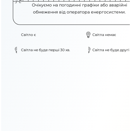
Очікуємо на погодинні графіки або аварійні
обмеження від оператора енергосистеми.
Світло є
Світла немає
Світла не буде перші 30 хв.
Світла не буде другі 