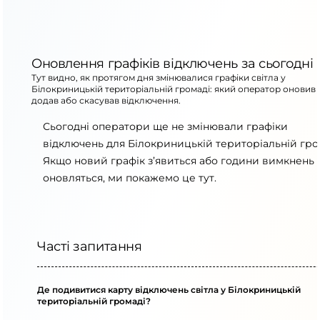
Оновлення графіків відключень за сьогодні
Тут видно, як протягом дня змінювалися графіки світла у
Білокриницькій територіальній громаді: який оператор оновив 
додав або скасував відключення.
Сьогодні оператори ще не змінювали графіки
відключень для Білокриницькій територіальній гро
Якщо новий графік з’явиться або години вимкнень
оновляться, ми покажемо це тут.
Часті запитання
Де подивитися карту відключень світла у Білокриницькій
територіальній громаді?