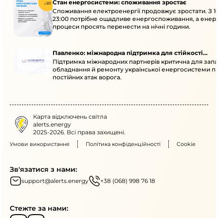
Стан енергосистеми: споживання зростає
Споживання електроенергії продовжує зростати. З 1
23:00 потрібне ощадливе енергоспоживання, а енер
процеси просять перенести на нічні години.
Павленко: міжнародна підтримка для стійкості
Підтримка міжнародних партнерів критична для запа
енергосистеми
обладнання й ремонту української енергосистеми пі
постійних атак ворога.
Карта відключень світла
alerts.energy
2025-2026. Всі права захищені.
Умови використання
Політика конфіденційності
Cookie
Зв'язатися з нами:
support@alerts.energy
+38 (068) 998 76 18
Стежте за нами: