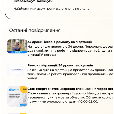
Скоро можуть вимкнути
Найближчим часом нових відключень не видно.
Останні повідомлення
34 дрони: історія ремонту на підстанції
На підстанцію прилетіло 34 дрони. Персоналу дове
два тижні жити на роботі та відновлювати обладнання
окупації й негоди.
Ремонт підстанції: 34 дрони та окупація
За кілька днів на підстанцію прилетіло 34 дрони. Кол
тижні жили на роботі, працювали під проливними до
холод.
Стан енергосистеми: зросло споживання через нег
Споживання електроенергії зросло. Негода знеструм
населених пунктів у семи областях. Обмежте корист
потужними електроприладами 10:00–23:00.