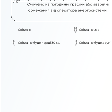
Очікуємо на погодинні графіки або аварійні
обмеження від оператора енергосистеми.
Світло є
Світла немає
Світла не буде перші 30 хв.
Світла не буде другі 