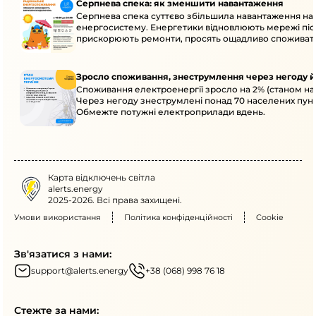
Серпнева спека: як зменшити навантаження
Серпнева спека суттєво збільшила навантаження на
енергосистему. Енергетики відновлюють мережі післ
прискорюють ремонти, просять ощадливо споживат
Зросло споживання, знеструмлення через негоду й
Споживання електроенергії зросло на 2% (станом на 
Через негоду знеструмлені понад 70 населених пунк
Обмежте потужні електроприлади вдень.
Карта відключень світла
alerts.energy
2025-2026. Всі права захищені.
Умови використання
Політика конфіденційності
Cookie
Зв'язатися з нами:
support@alerts.energy
+38 (068) 998 76 18
Стежте за нами: