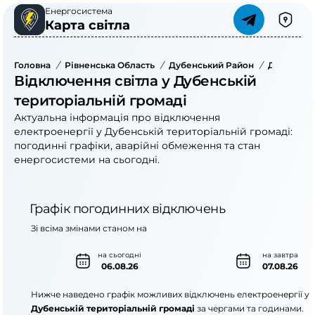
Енергосистема
Карта світла
Головна
/
Рівненська Область
/
Дубенський Район
/
Дубенська
Відключення світла у Дубенській
територіальній громаді
Актуальна інформація про відключення
електроенергії у Дубенській територіальній громаді:
погодинні графіки, аварійні обмеження та стан
енергосистеми на сьогодні.
Графік погодинних відключень
Зі всіма змінами станом на
на сьогодні
на завтра
06.08.26
07.08.26
Нижче наведено графік можливих відключень електроенергії у
Дубенській територіальній громаді
за чергами та годинами.