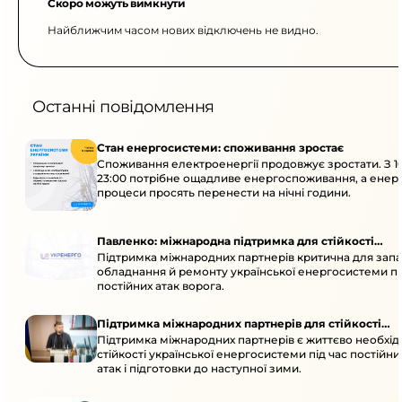
Скоро можуть вимкнути
Найближчим часом нових відключень не видно.
Останні повідомлення
Стан енергосистеми: споживання зростає
Споживання електроенергії продовжує зростати. З 1
23:00 потрібне ощадливе енергоспоживання, а енер
процеси просять перенести на нічні години.
Павленко: міжнародна підтримка для стійкості
Підтримка міжнародних партнерів критична для запа
енергосистеми
обладнання й ремонту української енергосистеми пі
постійних атак ворога.
Підтримка міжнародних партнерів для стійкості
Підтримка міжнародних партнерів є життєво необхі
енергосистеми
стійкості української енергосистеми під час постійн
атак і підготовки до наступної зими.