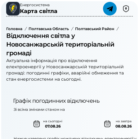
Енергосистема
Карта світла
Головна
/
Полтавська Область
/
Полтавський Район
/
Новосанж
Відключення світла у
Новосанжарській територіальній
громаді
Актуальна інформація про відключення
електроенергії у Новосанжарській територіальній
громаді: погодинні графіки, аварійні обмеження та
стан енергосистеми на сьогодні.
Графік погодинних відключень
Зі всіма змінами станом на
на сьогодні
на завтра
07.08.26
08.08.26
Нижче наведено графік можливих відключень електроенергії у