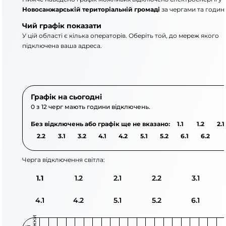
Новосанжарській територіальній громаді
за чергами та годин
Чий графік показати
У цій області є кілька операторів. Оберіть той, до мереж якого
підключена ваша адреса.
АТ «Укрзалізниця»
АТ «Полтаваобленерг
Графік на сьогодні
0 з 12 черг мають години відключень.
Без відключень або графік ще не вказано:
1.1
1.2
2.1
2.2
3.1
3.2
4.1
4.2
5.1
5.2
6.1
6.2
Черга відключення світла:
1.1
1.2
2.1
2.2
3.1
4.1
4.2
5.1
5.2
6.1