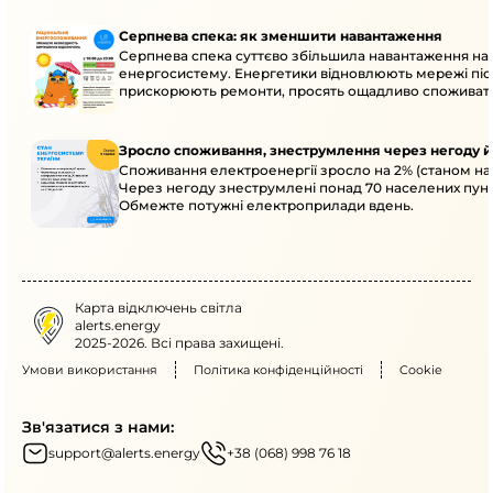
Серпнева спека: як зменшити навантаження
Серпнева спека суттєво збільшила навантаження на
енергосистему. Енергетики відновлюють мережі післ
прискорюють ремонти, просять ощадливо споживат
Зросло споживання, знеструмлення через негоду й
Споживання електроенергії зросло на 2% (станом на 
Через негоду знеструмлені понад 70 населених пунк
Обмежте потужні електроприлади вдень.
Карта відключень світла
alerts.energy
2025-2026. Всі права захищені.
Умови використання
Політика конфіденційності
Cookie
Зв'язатися з нами:
support@alerts.energy
+38 (068) 998 76 18