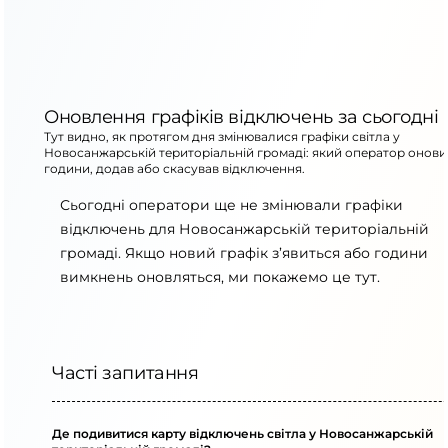
Оновлення графіків відключень за сьогодні
Тут видно, як протягом дня змінювалися графіки світла у
Новосанжарській територіальній громаді: який оператор онови
години, додав або скасував відключення.
Сьогодні оператори ще не змінювали графіки
відключень для Новосанжарській територіальній
громаді. Якщо новий графік з’явиться або години
вимкнень оновляться, ми покажемо це тут.
Часті запитання
Де подивитися карту відключень світла у Новосанжарській