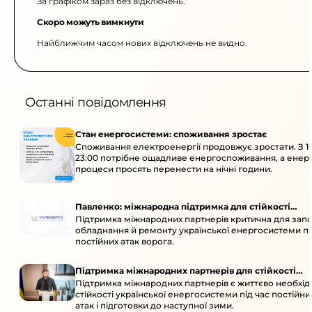
За графіком зараз без відключень.
Скоро можуть вимкнути
Найближчим часом нових відключень не видно.
Останні повідомлення
Стан енергосистеми: споживання зростає
Споживання електроенергії продовжує зростати. З 1
23:00 потрібне ощадливе енергоспоживання, а енер
процеси просять перенести на нічні години.
Павленко: міжнародна підтримка для стійкості
Підтримка міжнародних партнерів критична для запа
енергосистеми
обладнання й ремонту української енергосистеми пі
постійних атак ворога.
Підтримка міжнародних партнерів для стійкості
Підтримка міжнародних партнерів є життєво необхі
енергосистеми
стійкості української енергосистеми під час постійн
атак і підготовки до наступної зими.