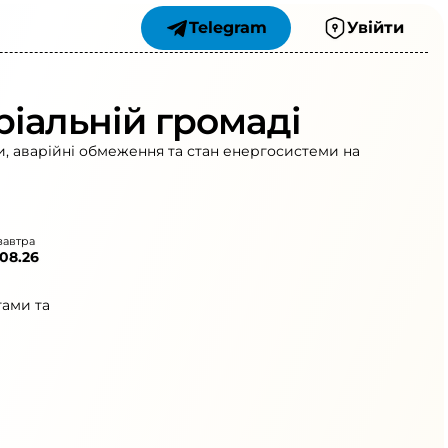
Telegram
Увійти
ріальній громаді
и, аварійні обмеження та стан енергосистеми на
завтра
.08.26
гами та