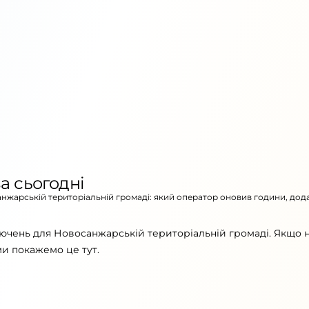
а сьогодні
санжарській територіальній громаді: який оператор оновив години, дод
лючень для Новосанжарській територіальній громаді. Якщо 
ми покажемо це тут.