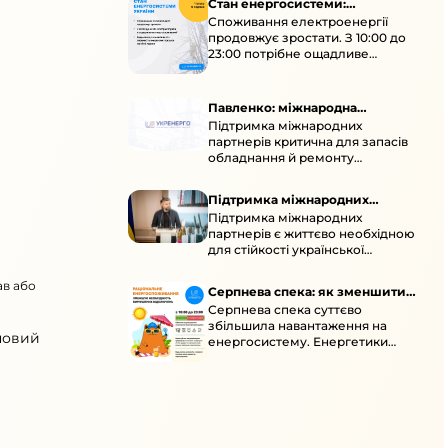
Стан енергосистеми:
Споживання електроенергії
споживання зростає
продовжує зростати. З 10:00 до
23:00 потрібне ощадливе
енергоспоживання, а
енергоємні процеси просять
перенести на нічні години.
Павленко: міжнародна
Підтримка міжнародних
підтримка для стійкості
партнерів критична для запасів
енергосистеми
обладнання й ремонту
української енергосистеми під
час постійних атак ворога.
Підтримка міжнародних
Підтримка міжнародних
партнерів для стійкості
партнерів є життєво необхідною
енергосистеми
для стійкості української
енергосистеми під час постійних
ворожих атак і підготовки до
ав або
Серпнева спека: як зменшити
наступної зими.
Серпнева спека суттєво
навантаження
збільшила навантаження на
новий
енергосистему. Енергетики
відновлюють мережі після атак і
прискорюють ремонти, просять
ощадливо споживати.