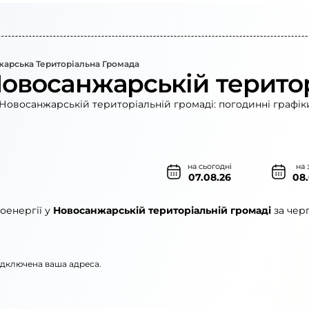
арська Територіальна Громада
Новосанжарській терито
Новосанжарській територіальній громаді: погодинні графік
на сьогодні
на 
07.08.26
08
оенергії у
Новосанжарській територіальній громаді
за чер
підключена ваша адреса.
рго»