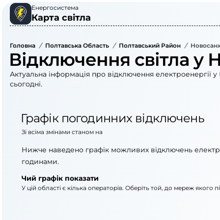
Енергосистема
Карта світла
Головна
/
Полтавська Область
/
Полтавський Район
/
Новосанж
Відключення світла у 
Актуальна інформація про відключення електроенергії у 
сьогодні.
Графік погодинних відключень
Зі всіма змінами станом на
Нижче наведено графік можливих відключень електр
годинами.
Чий графік показати
У цій області є кілька операторів. Оберіть той, до мереж якого 
АТ «Укрзалізниця»
АТ «Полтаваоблене