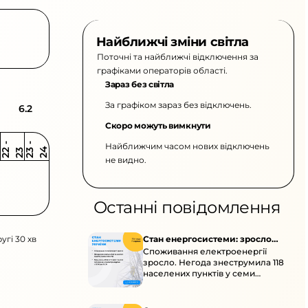
Найближчі зміни світла
Поточні та найближчі відключення за
графіками операторів області.
Зараз без світла
За графіком зараз без відключень.
6.2
Скоро можуть вимкнути
Найближчим часом нових відключень
2
-
2
2
-
2
3
4
2
2
3
не видно.
Останні повідомлення
угі 30 хв
Стан енергосистеми: зросло
Споживання електроенергії
споживання через негоду
зросло. Негода знеструмила 118
населених пунктів у семи
областях. Обмежте
користування потужними
електроприладами 10:00–23:00.