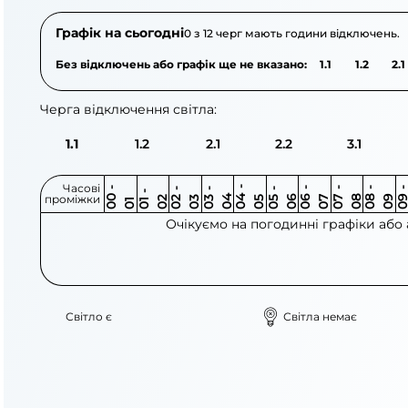
Графік на сьогодні
0 з 12 черг мають години відключень.
Без відключень або графік ще не вказано:
1.1
1.2
2.1
Черга відключення світла:
1.1
1.2
2.1
2.2
3.1
Часові
0
-
0
0
0
-
0
0
-
0
0
-
0
0
-
0
0
-
0
0
-
0
0
-
0
0
1
-
0
проміжки
3
4
5
6
6
7
7
8
8
9
2
2
3
4
5
1
Очікуємо на погодинні графіки або
Світло є
Світла немає