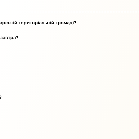
арській територіальній громаді?
 завтра?
?