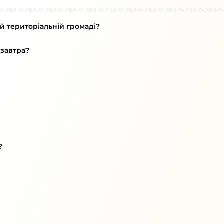
ій територіальній громаді?
 завтра?
?