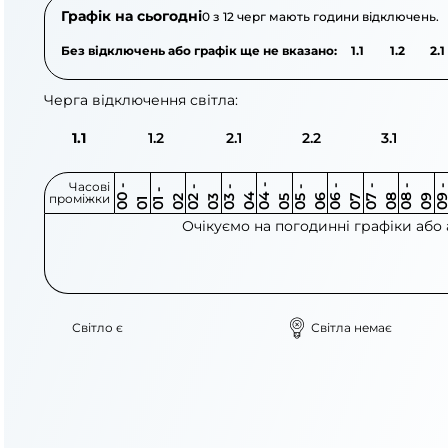
Графік на сьогодні
0 з 12 черг мають години відключень.
Без відключень або графік ще не вказано:
1.1
1.2
2.1
Черга відключення світла:
1.1
1.2
2.1
2.2
3.1
Часові
0
-
0
0
0
-
0
0
-
0
0
-
0
0
-
0
0
-
0
0
-
0
0
-
0
0
1
-
0
проміжки
3
4
5
6
6
7
7
8
8
9
2
2
3
4
5
1
Очікуємо на погодинні графіки або
Світло є
Світла немає