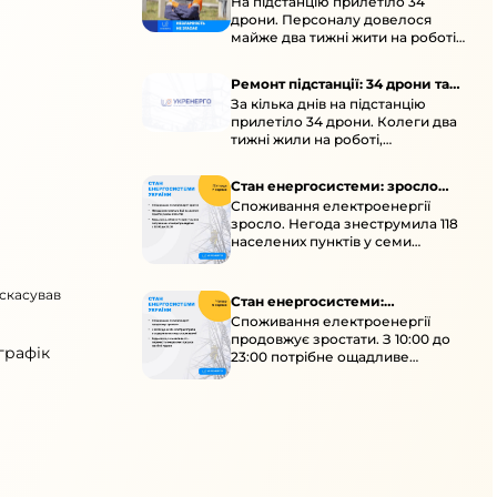
На підстанцію прилетіло 34
підстанції
дрони. Персоналу довелося
майже два тижні жити на роботі
та відновлювати обладнання під
час окупації й негоди.
Ремонт підстанції: 34 дрони та
За кілька днів на підстанцію
окупація
прилетіло 34 дрони. Колеги два
тижні жили на роботі,
працювали під проливними
дощами й у холод.
Стан енергосистеми: зросло
Споживання електроенергії
споживання через негоду
зросло. Негода знеструмила 118
населених пунктів у семи
областях. Обмежте
користування потужними
 скасував
електроприладами 10:00–23:00.
Стан енергосистеми:
Споживання електроенергії
споживання зростає
продовжує зростати. З 10:00 до
графік
23:00 потрібне ощадливе
енергоспоживання, а
енергоємні процеси просять
перенести на нічні години.