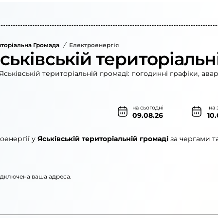
иторіальна Громада
/
Електроенергія
ськівській територіальн
ськівській територіальній громаді: погодинні графіки, ава
на сьогодні
на 
09.08.26
10
оенергії у
Яськівській територіальній громаді
за чергами т
підключена ваша адреса.
лектромережі»