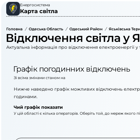
Енергосистема
Карта світла
Головна
/
Одеська Область
/
Одеський Район
/
Яськівська Тер
Відключення світла у Я
Актуальна інформація про відключення електроенергії у Я
Графік погодинних відключень
Зі всіма змінами станом на
Нижче наведено графік можливих відключень електр
годинами.
Чий графік показати
У цій області є кілька операторів. Оберіть той, до мереж якого 
АТ «Укрзалізниця»
АТ «ДТЕК Одеські е