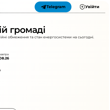
Telegram
Увійти
ій громаді
рійні обмеження та стан енергосистеми на сьогодні.
завтра
.08.26
а