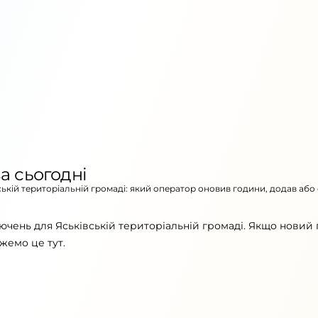
а сьогодні
вській територіальній громаді: який оператор оновив години, додав або
ючень для Яськівській територіальній громаді. Якщо новий 
жемо це тут.