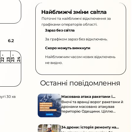
Найближчі зміни світла
Поточні та найближчі відключення за
графіками операторів області.
Зараз без світла
За графіком зараз без відключень.
6.2
Скоро можуть вимкнути
Найближчим часом нових відключень
2
-
2
2
-
2
3
4
2
2
3
не видно.
Останні повідомлення
угі 30 хв
Масована атака ракетами і
Вночі та вранці ворог ракетами й
дронами по Одещині
дронами масовано атакував
територію Одещини. Ціллю
стали об’єкти цивільної
енергетичної інфраструктури.
34 дрони: історія ремонту на