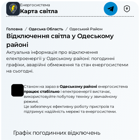
Енергосистема
Карта світла
Головна
/
Одеська Область
/
Одеський Район
Відключення світла у Одеському
районі
Актуальна інформація про відключення
електроенергії у Одеському районі: погодинні
графіки, аварійні обмеження та стан енергосистеми
на сьогодні.
Станом на зараз в
Одеському районі
енергосистема
працює стабільно
і електроенергії вистачає,
використовуйте побутову техніку у звичайному
режимі.
Це забезпечує ефективну роботу пристроїв та
підтримує надійність мережі та енергосистеми.
Графік погодинних відключень