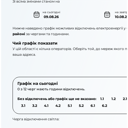
Зі всіма змінами станом на
на сьогодні
на завтр
09.08.26
10.08.2
Нижче наведено графік можливих відключень електроенергії у
районі
за чергами та годинами.
Чий графік показати
У цій області є кілька операторів. Оберіть той, до мереж якого 
ваша адреса.
АТ «Укрзалізниця»
АТ «ДТЕК Одеські елек
Графік на сьогодні
0 з 12 черг мають години відключень.
Без відключень або графік ще не вказано:
1.1
1.2
2.1
3.1
3.2
4.1
4.2
5.1
5.2
6.1
6.2
Черга відключення світла: