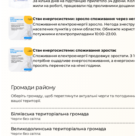
За кілька днів на підстанцію прилетіло 34 дрони. Кол
жили на роботі, працювали під проливними дощами й
Стан енергосистеми: зросло споживання через нег
Споживання електроенергії зросло. Негода знеструм
населених пунктів у семи областях. Обмежте корист
потужними електроприладами 10:00–23:00.
Стан енергосистеми: споживання зростає
Споживання електроенергії продовжує зростати. З 10
потрібне ощадливе енергоспоживання, а енергоємн
просять перенести на нічні години.
Громади району
Оберіть громаду, щоб переглянути актуальні черги та погодинни
вашої території.
Біляївська територіальна громада
Черги без світла:
Великодолинська територіальна громада
Черги без світла: