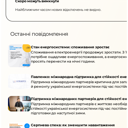
Скоро можуть вимкнути
Найближчим часом нових відключень не видно.
Останні повідомлення
Стан енергосистеми: споживання зростає
Споживання електроенергії продовжує зростати. З 10
потрібне ощадливе енергоспоживання, а енергоємн
просять перенести на нічні години.
Павленко: міжнародна підтримка для стійкості ен
Підтримка міжнародних партнерів критична для запа
й ремонту української енергосистеми під час постійн
Підтримка міжнародних партнерів для стійкості е
Підтримка міжнародних партнерів є життєво необхі
стійкості української енергосистеми під час постійни
підготовки до наступної зими.
Серпнева спека: як зменшити навантаження