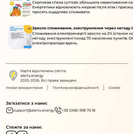
Серпнева спека суттєво збільшила навантаження на
Енергетики відновлюють мережі після атак і приск
просять ощадливо споживати.
Зросло споживання, знеструмлення через негоду й
Споживання електроенергії зросло на 2% (станом на 
негоду знеструмлені понад 70 населених пунктів. О
електроприлади вдень.
Карта відключень світла
alerts.energy
2025-2026. Всі права захищені.
Умови використання
Політика конфіденційності
Cookie
Зв'язатися з нами:
support@alerts.energy
+38 (068) 998 76 18
Стежте за нами: