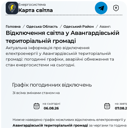
Енергосистема
Карта світла
Головна
/
Одеська Область
/
Одеський Район
/
Авангардівська
Відключення світла у Авангардівській
територіальній громаді
Актуальна інформація про відключення
електроенергії у Авангардівській територіальній
громаді: погодинні графіки, аварійні обмеження та
стан енергосистеми на сьогодні.
Графік погодинних відключень
Зі всіма змінами станом на
на сьогодні
на завтр
06.08.26
07.08.2
Нижче наведено графік можливих відключень електроенергії у
Авангардівській територіальній громаді
за чергами та година