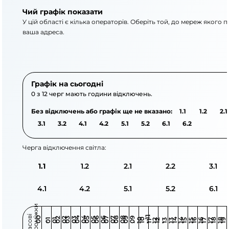
Чий графік показати
У цій області є кілька операторів. Оберіть той, до мереж якого 
ваша адреса.
АТ «Укрзалізниця»
АТ «ДТЕК Одеські елек
Графік на сьогодні
0 з 12 черг мають години відключень.
Без відключень або графік ще не вказано:
1.1
1.2
2.1
3.1
3.2
4.1
4.2
5.1
5.2
6.1
6.2
Черга відключення світла:
1.1
1.2
2.1
2.2
3.1
4.1
4.2
5.1
5.2
6.1
и
Ч
а
с
о
в
і
п
р
о
м
і
ж
к
1
1
-
1
0
0
0
0
4
0
4
0
6
0
6
0
8
0
8
0
9
9
0
2
0
2
0
3
0
3
0
5
0
5
0
7
0
7
0
1
0
1
1
0
-
1
0
4
4
6
6
8
8
9
2
1
2
3
3
5
5
7
7
-
-
-
-
-
-
-
-
-
- 1
1
- 1
1
- 1
1
- 1
1
- 1
1
- 1
1
- 1
1
- 1