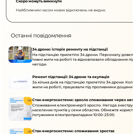
Скоро можуть вимкнути
Найближчим часом нових відключень не видно.
Останні повідомлення
34 дрони: історія ремонту на підстанції
На підстанцію прилетіло 34 дрони. Персоналу довел
тижні жити на роботі та відновлювати обладнання під 
негоди.
Ремонт підстанції: 34 дрони та окупація
За кілька днів на підстанцію прилетіло 34 дрони. Кол
жили на роботі, працювали під проливними дощами й
Стан енергосистеми: зросло споживання через нег
Споживання електроенергії зросло. Негода знеструм
населених пунктів у семи областях. Обмежте корист
потужними електроприладами 10:00–23:00.
Стан енергосистеми: споживання зростає