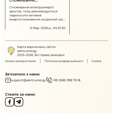
споживання
електроенергії та
Споживання електроенергії
зростає, тому рекомендується
відключень
переносити активне
енергоспоживання на денний час
та обмежувати використання
потужних приладів у пікові години.
12 бер. 2026 р., 04:01:30
Можливе застосування графіків
обмеження потужності та
погодинних відключень.
Карта відключень світла
alerts.energy
2025-2026. Всі права захищені.
Умови використання
Політика конфіденційності
Cookie
Зв'язатися з нами:
support@alerts.energy
+38 (068) 998 76 18
Стежте за нами: