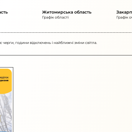
асть
Житомирська область
Закарп
Графік області
Графік о
 є черги, години відключень і найближчі зміни світла.