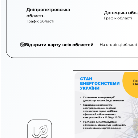
Дніпропетровська
Донецька обл
область
Графік області
Графік області
Відкрити карту всіх областей
На сторінці області