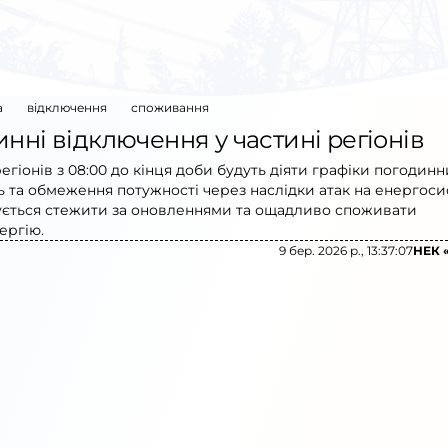
а
відключення
споживання
нні відключення у частині регіонів
регіонів з 08:00 до кінця доби будуть діяти графіки погодинн
 та обмеження потужності через наслідки атак на енергоси
ється стежити за оновленнями та ощадливо споживати
ергію.
9 бер. 2026 р., 13:37:07
НЕК 