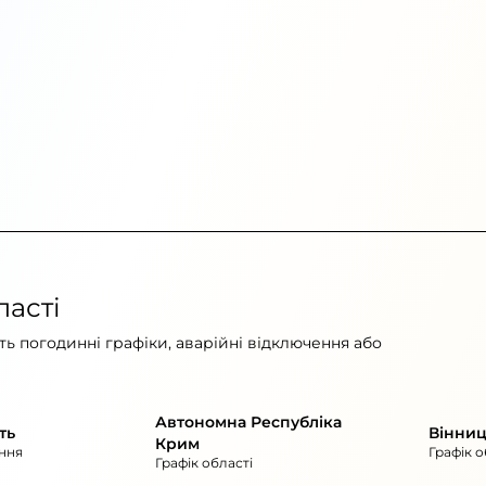
ласті
ь погодинні графіки, аварійні відключення або
Автономна Республіка
ть
Вінниц
Крим
ння
Графік о
Графік області