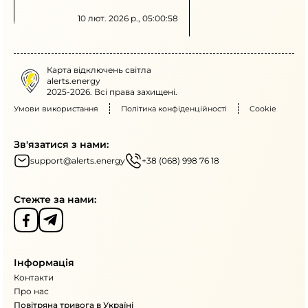
енергоспоживанні та перенесенні
енергоємних процесів на нічні
10 лют. 2026 р., 05:00:58
години. Діють графіки погодинних
відключень і можливі аварійні
знеструмлення через наслідки
обстрілів енергетичної
Карта відключень світла
інфраструктури.
alerts.energy
2025-2026. Всі права захищені.
Умови використання
Політика конфіденційності
Cookie
Зв'язатися з нами:
support@alerts.energy
+38 (068) 998 76 18
Стежте за нами:
Інформація
Контакти
Про нас
Повітряна тривога в Україні