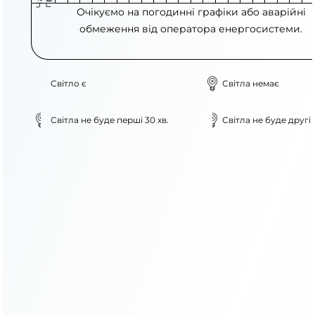
Очікуємо на погодинні графіки або аварійні
обмеження від оператора енергосистеми.
Світло є
Світла немає
Світла не буде перші 30 хв.
Світла не буде другі 