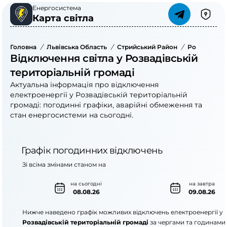
Енергосистема
Карта світла
Головна
/
Львівська Область
/
Стрийський Район
/
Розвадівськ
Відключення світла у Розвадівській
територіальній громаді
Актуальна інформація про відключення
електроенергії у Розвадівській територіальній
громаді: погодинні графіки, аварійні обмеження та
стан енергосистеми на сьогодні.
Графік погодинних відключень
Зі всіма змінами станом на
на сьогодні
на завтра
08.08.26
09.08.26
Нижче наведено графік можливих відключень електроенергії у
Розвадівській територіальній громаді
за чергами та годинами.