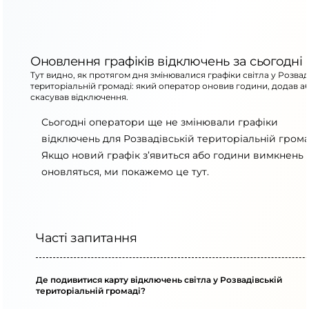
Оновлення графіків відключень за сьогодні
Тут видно, як протягом дня змінювалися графіки світла у Розвад
територіальній громаді: який оператор оновив години, додав а
скасував відключення.
Сьогодні оператори ще не змінювали графіки
відключень для Розвадівській територіальній грома
Якщо новий графік з’явиться або години вимкнень
оновляться, ми покажемо це тут.
Часті запитання
Де подивитися карту відключень світла у Розвадівській
територіальній громаді?