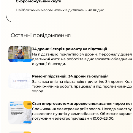
Скоро можуть вимкнути
Найближчим часом нових відключень не видно.
Останні повідомлення
34 дрони: історія ремонту на підстанції
На підстанцію прилетіло 34 дрони. Персоналу дове
два тижні жити на роботі та відновлювати обладнання
окупації й негоди.
Ремонт підстанції: 34 дрони та окупація
За кілька днів на підстанцію прилетіло 34 дрони. Кол
тижні жили на роботі, працювали під проливними до
холод.
Стан енергосистеми: зросло споживання через нег
Споживання електроенергії зросло. Негода знеструм
населених пунктів у семи областях. Обмежте корист
потужними електроприладами 10:00–23:00.