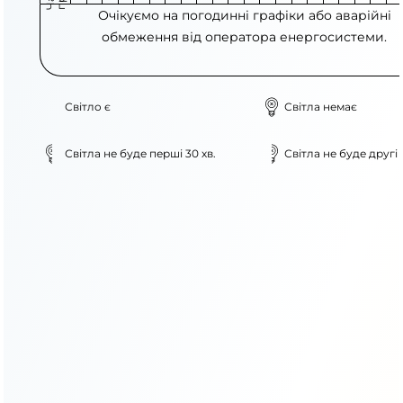
Очікуємо на погодинні графіки або аварійні
обмеження від оператора енергосистеми.
Світло є
Світла немає
Світла не буде перші 30 хв.
Світла не буде другі 