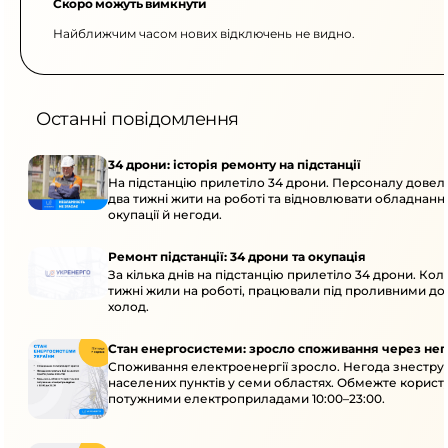
Скоро можуть вимкнути
Найближчим часом нових відключень не видно.
Останні повідомлення
34 дрони: історія ремонту на підстанції
На підстанцію прилетіло 34 дрони. Персоналу дове
два тижні жити на роботі та відновлювати обладнання
окупації й негоди.
Ремонт підстанції: 34 дрони та окупація
За кілька днів на підстанцію прилетіло 34 дрони. Кол
тижні жили на роботі, працювали під проливними до
холод.
Стан енергосистеми: зросло споживання через нег
Споживання електроенергії зросло. Негода знеструм
населених пунктів у семи областях. Обмежте корист
потужними електроприладами 10:00–23:00.