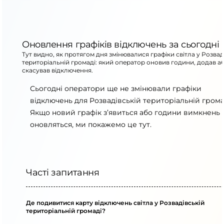
Оновлення графіків відключень за сьогодні
Тут видно, як протягом дня змінювалися графіки світла у Розвад
територіальній громаді: який оператор оновив години, додав а
скасував відключення.
Сьогодні оператори ще не змінювали графіки
відключень для Розвадівській територіальній грома
Якщо новий графік з’явиться або години вимкнень
оновляться, ми покажемо це тут.
Часті запитання
Де подивитися карту відключень світла у Розвадівській
територіальній громаді?