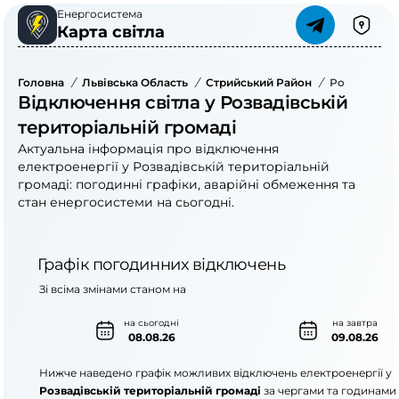
Енергосистема
Карта світла
Головна
/
Львівська Область
/
Стрийський Район
/
Розвадівськ
Відключення світла у Розвадівській
територіальній громаді
Актуальна інформація про відключення
електроенергії у Розвадівській територіальній
громаді: погодинні графіки, аварійні обмеження та
стан енергосистеми на сьогодні.
Графік погодинних відключень
Зі всіма змінами станом на
на сьогодні
на завтра
08.08.26
09.08.26
Нижче наведено графік можливих відключень електроенергії у
Розвадівській територіальній громаді
за чергами та годинами.