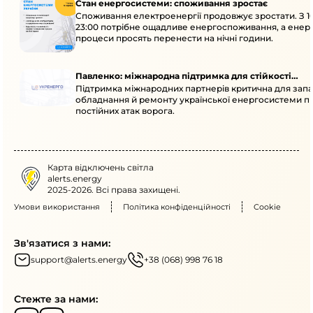
Стан енергосистеми: споживання зростає
Споживання електроенергії продовжує зростати. З 1
23:00 потрібне ощадливе енергоспоживання, а енер
процеси просять перенести на нічні години.
Павленко: міжнародна підтримка для стійкості
Підтримка міжнародних партнерів критична для запа
енергосистеми
обладнання й ремонту української енергосистеми пі
постійних атак ворога.
Карта відключень світла
alerts.energy
2025-2026. Всі права захищені.
Умови використання
Політика конфіденційності
Cookie
Зв'язатися з нами:
support@alerts.energy
+38 (068) 998 76 18
Стежте за нами: