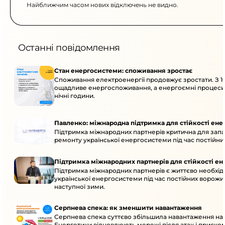
Найближчим часом нових відключень не видно.
Останні повідомлення
Стан енергосистеми: споживання зростає
Споживання електроенергії продовжує зростати. З 10
ощадливе енергоспоживання, а енергоємні процеси
нічні години.
Павленко: міжнародна підтримка для стійкості ен
Підтримка міжнародних партнерів критична для запа
ремонту української енергосистеми під час постійних
Підтримка міжнародних партнерів для стійкості е
Підтримка міжнародних партнерів є життєво необхідн
української енергосистеми під час постійних ворожих
наступної зими.
Серпнева спека: як зменшити навантаження
Серпнева спека суттєво збільшила навантаження на
Енергетики відновлюють мережі після атак і приско