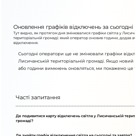
Оновлення графіків відключень за сьогодні
Тут видно, як протягом дня змінювалися графіки світла у Лисич
територіальній громаді: який оператор оновив години, додав а
відключення.
Сьогодні оператори ще не змінювали графіки відк
Лисичанській територіальній громаді. Якщо новий г
або години вимкнень оновляться, ми покажемо це т
Часті запитання
Де подивитися карту відключень світла у Лисичанській терит
громаді?
Де знайти графік відключення світла на сьогодні та завтра?