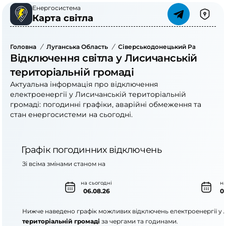
Енергосистема
Карта світла
Головна
/
Луганська Область
/
Сіверськодонецький Район
/
Ли
Відключення світла у Лисичанській
територіальній громаді
Актуальна інформація про відключення
електроенергії у Лисичанській територіальній
громаді: погодинні графіки, аварійні обмеження та
стан енергосистеми на сьогодні.
Графік погодинних відключень
Зі всіма змінами станом на
на сьогодні
на
06.08.26
0
Нижче наведено графік можливих відключень електроенергії у
територіальній громаді
за чергами та годинами.